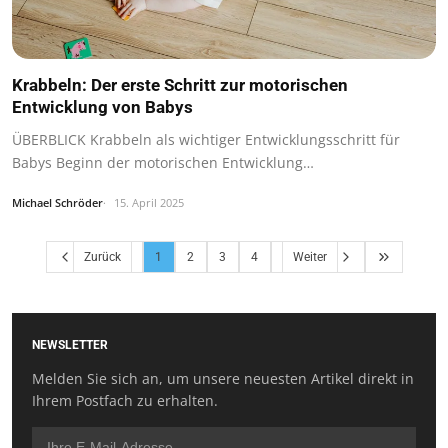
Krabbeln: Der erste Schritt zur motorischen
Entwicklung von Babys
ÜBERBLICK Krabbeln als wichtiger Entwicklungsschritt für
Babys Beginn der motorischen Entwicklung…
Michael Schröder
15. April 2025
Zurück
1
2
3
4
Weiter
NEWSLETTER
Melden Sie sich an, um unsere neuesten Artikel direkt in
Ihrem Postfach zu erhalten.