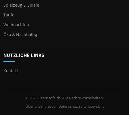
Spielzeug & Spiele
Taufe
Weihnachten
Öko & Nachhaltig
NÜTZLICHE LINKS
Kontakt
© 2026 Elternsofa.ch. Alle Rechte vorbehalten.
Über uns
Impressum
Datenschutz
Seitenübersicht