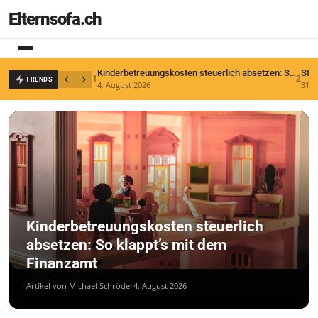
Elternsofa.ch
Kinderbetreuungskosten steuerlich absetzen: So klappt’s mit dem Finanzamt
1
2
TRENDS
4. August 2026
31. J
Kinderbetreuungskosten steuerlich
absetzen: So klappt’s mit dem
Finanzamt
Artikel von Michael Schröder
4. August 2026