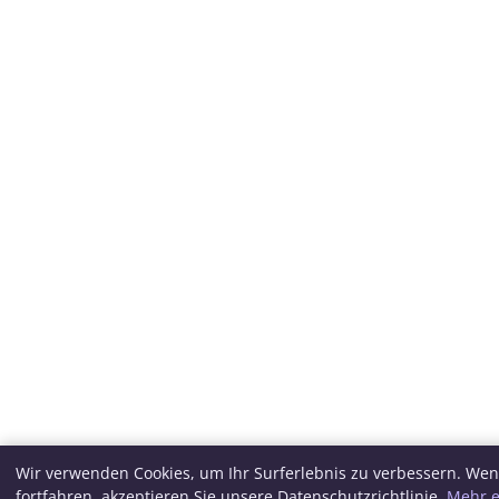
Wir verwenden Cookies, um Ihr Surferlebnis zu verbessern. Wen
fortfahren, akzeptieren Sie unsere Datenschutzrichtlinie.
Mehr e