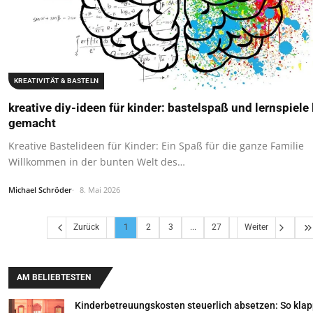
KREATIVITÄT & BASTELN
kreative diy-ideen für kinder: bastelspaß und lernspiele 
gemacht
Kreative Bastelideen für Kinder: Ein Spaß für die ganze Familie
Willkommen in der bunten Welt des…
Michael Schröder
8. Mai 2026
Zurück
1
2
3
...
27
Weiter
AM BELIEBTESTEN
Kinderbetreuungskosten steuerlich absetzen: So klapp