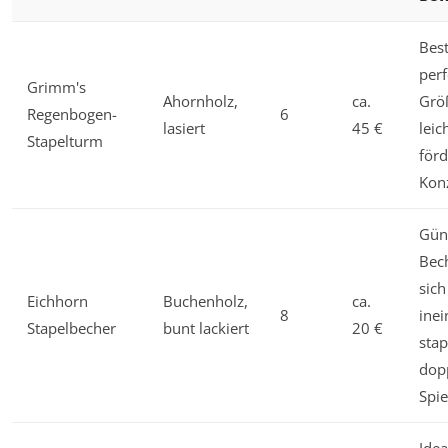
Best
perf
Grimm's
Ahornholz,
ca.
Grö
Regenbogen-
6
lasiert
45 €
leic
Stapelturm
förd
Kon
Güns
Bec
sich
Eichhorn
Buchenholz,
ca.
8
ine
Stapelbecher
bunt lackiert
20 €
stap
dop
Spie