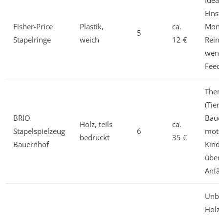
Idea
Eins
Fisher-Price
Plastik,
ca.
Mona
5
Stapelringe
weich
12 €
Rein
wen
Fee
The
(Tie
BRIO
Bau
Holz, teils
ca.
Stapelspielzeug
6
moti
bedruckt
35 €
Bauernhof
Kind
über
Anf
Unb
Holz