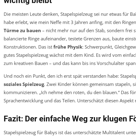
wichtig bleibt
Die meisten Leute denken, Stapelspielzeug sei nur etwas für Ba
habe erlebt, wie mein Neffe mit 3 Jahren anfing, mit den Ringe
Türme zu bauen
– nicht mehr nur auf den Stab, sondern frei s
balancierte Ringe aufeinander, testete Grenzen aus, baute eins
Konstruktionen. Das ist
frühe Physik
: Schwerpunkt, Gleichgewic
gutes Stapelspielzeug wächst mit dem Kind. Es wird vom einfa
zum kreativen Bauen – und das kann bis ins Vorschulalter spa
Und noch ein Punkt, den ich erst spät verstanden habe: Stapelsp
soziales Spielzeug
. Zwei Kinder können gemeinsam stapeln, s
kommunizieren. „Ich nehme den roten, du den blauen.“ Das för
Sprachentwicklung und das Teilen. Unterschätzt diesen Aspekt n
Fazit: Der einfache Weg zur klugen 
Stapelspielzeug für Babys ist das unterschätzte Multitalent unte