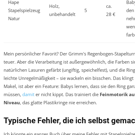
Hape
Baby
Holz,
ca.
Stapelspielzeug
5
den
unbehandelt
28 €
Natur
neh
wen
far
Mein persönlicher Favorit? Der Grimm's Regenbogen-Stapelturm. 
teuer. Aber die Verarbeitung ist außergewöhnlich, die Farben s
natürlichen Lasuren gefärbt (ungiftig, speichelfest), und die Ri
leichte Unregelmäßigkeit – sie wackeln ein bisschen. Das kling
Makel, ist aber ein Feature: Babys lernen, dass sie den Ring gan
müssen,
damit
er nicht kippt. Das trainiert die
Feinmotorik au
Niveau
, das glatte Plastikringe nie erreichen.
Typische Fehler, die ich selbst gema
Ich könnte ein ganzes Buch über meine Fehler mit Stapelspielz