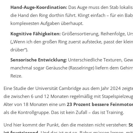
Hand-Auge-Koordination:
Das Auge muss den Stab lokalis
die Hand den Ring dorthin führt. Klingt einfach – für ein Baby
komplexesten Aufgaben überhaupt.
Kognitive Fähigkeiten:
Größensortierung, Reihenfolge, U
(„Wenn ich den großen Ring zuerst aufstecke, passt der klei
drüber“).
Sensorische Entwicklung:
Unterschiedliche Texturen, Gew
manchmal sogar Geräusche (Rasselringe) liefern dem Gehir
Reize.
Eine Studie der Universität Cambridge aus dem Jahr 2024 zeigt
die zwischen 6 und 12 Monaten regelmäßig mit Stapelspielzeug 
Alter von 18 Monaten eine um
23 Prozent bessere Feinmoto
als die Kontrollgruppe. Das ist kein Zufall – das ist Training.
Und hier kommt der Punkt, den die meisten nicht verstehen:
S
ist frustrierend
. Und das ist gut so. Babys müssen lernen, mit