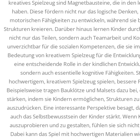
kreatives Spielzeug sind Magnetbausteine, die in den 
haben. Diese fördern nicht nur das logische Denken,
motorischen Fähigkeiten zu entwickeln, während si
Strukturen kreieren. Darüber hinaus lernen Kinder du
nicht nur das Teilen, sondern auch Teamarbeit und K
unverzichtbar für die sozialen Kompetenzen, die sie 
Bedeutung von kreativem Spielzeug für die Entwicklung
eine entscheidende Rolle in der kindlichen Entwicklun
sondern auch essentielle kognitive Fähigkeiten. S
hochwertigem, kreativem Spielzeug spielen, bessere 
Beispielsweise tragen Bauklötze und Malsets dazu bei,
stärken, indem sie Kindern ermöglichen, Strukturen zu 
auszudrücken. Eine interessante Perspektive besagt, d
auch das Selbstbewusstsein der Kinder stärkt. Wenn K
auszuprobieren und zu gestalten, fühlen sie sich nich
Dabei kann das Spiel mit hochwertigen Materialien wi