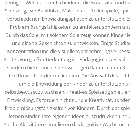
heutigen Welt ist es entscheidend, die Kreativität und F
Spielzeug, wie Bauklötze, Malsets und Rollenspiele, spiel
verschiedenen Entwicklungsphasen zu unterstützen. Es h
Problemlösungsfähigkeiten zu entfalten, sondern träg
Durch das Spiel mit solchem Spielzeug können Kinder l
und eigene Geschichten zu entwickeln. Einige Studien
Konzentration und die visuelle Wahrnehmung verbesse
Kindes von großer Bedeutung ist. Pädagogisch wertvolles
sondern bietet auch einen wichtigen Raum, in dem Ki
ihre Umwelt entdecken können. Die Auswahl des richti
um die Entwicklung der Kinder zu unterstützen un
selbstbewusst zu wachsen. Kreatives Spielzeug spielt ei
Entwicklung. Es fördert nicht nur die Kreativität, sonde
Problemlösungsfähigkeiten von Kindern. Durch das spi
lernen Kinder, ihre eigenen Ideen auszudrücken und 
Solche Aktivitäten stimulieren das kognitive Wachstum 