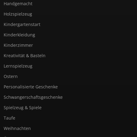
Handgemacht
Holzspielzeug
Kindergartenstart
Kinderkleidung
Kinderzimmer
Kreativität & Basteln
Lernspielzeug
Ostern
Personalisierte Geschenke
Schwangerschaftsgeschenke
Spielzeug & Spiele
Taufe
Weihnachten