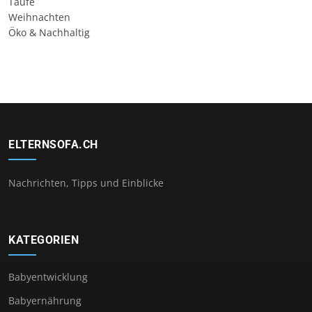
Taufe
Weihnachten
Öko & Nachhaltig
ELTERNSOFA.CH
Nachrichten, Tipps und Einblicke
KATEGORIEN
Babyentwicklung
Babyernährung