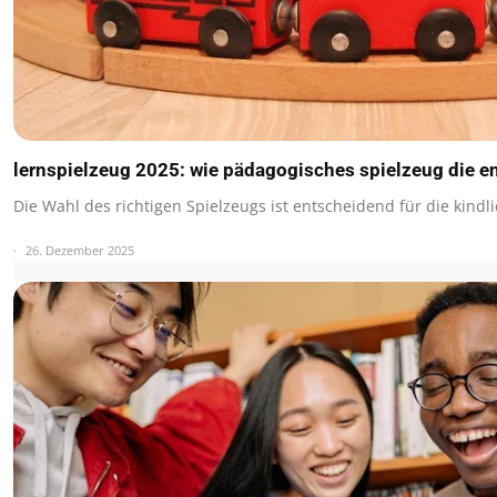
lernspielzeug 2025: wie pädagogisches spielzeug die en
Die Wahl des richtigen Spielzeugs ist entscheidend für die kindl
26. Dezember 2025