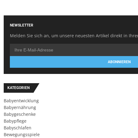
NEWSLETTER
Melden Sie sich an, um unsere neuesten Artikel direkt in Ihre
ABONNIEREN
KATEGORIEN
Babyentwicklung
Babyernährung
Babygeschenke
Babypflege
Babyschlafen
Bewegungsspiele