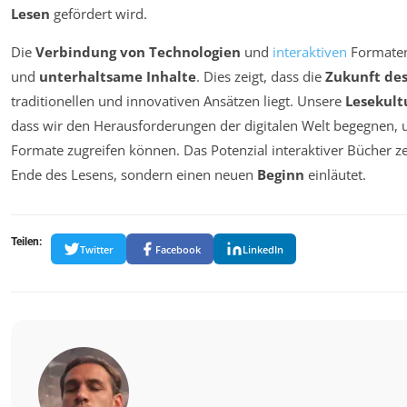
Lesen
gefördert wird.
Die
Verbindung von Technologien
und
interaktiven
Formaten
und
unterhaltsame Inhalte
. Dies zeigt, dass die
Zukunft des
traditionellen und innovativen Ansätzen liegt. Unsere
Lesekult
dass wir den Herausforderungen der digitalen Welt begegnen, u
Formate zugreifen können. Das Potenzial interaktiver Bücher zei
Ende des Lesens, sondern einen neuen
Beginn
einläutet.
Teilen:
Twitter
Facebook
LinkedIn