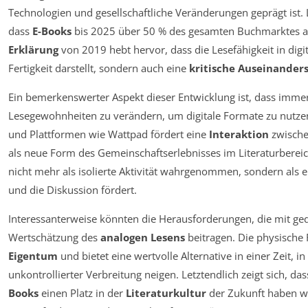
Technologien und gesellschaftliche Veränderungen geprägt ist. L
dass
E-Books
bis 2025 über 50 % des gesamten Buchmarktes 
Erklärung
von 2019 hebt hervor, dass die Lesefähigkeit in digi
Fertigkeit darstellt, sondern auch eine
kritische Auseinander
Ein bemerkenswerter Aspekt dieser Entwicklung ist, dass imme
Lesegewohnheiten zu verändern, um digitale Formate zu nutze
und Plattformen wie Wattpad fördert eine
Interaktion
zwische
als neue Form des Gemeinschaftserlebnisses im Literaturbereich
nicht mehr als isolierte Aktivität wahrgenommen, sondern als 
und die Diskussion fördert.
Interessanterweise könnten die Herausforderungen, die mit ge
Wertschätzung des
analogen Lesens
beitragen. Die physisch
Eigentum
und bietet eine wertvolle Alternative in einer Zeit, in
unkontrollierter Verbreitung neigen. Letztendlich zeigt sich, d
Books
einen Platz in der
Literaturkultur
der Zukunft haben we