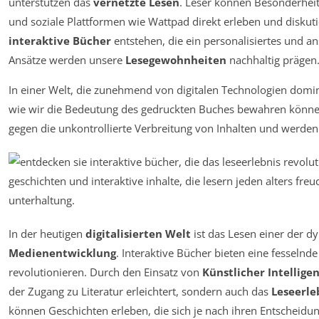
unterstützen das
vernetzte Lesen
. Leser können Besonderhei
und soziale Plattformen wie Wattpad direkt erleben und diskuti
interaktive Bücher
entstehen, die ein personalisiertes und a
Ansätze werden unsere
Lesegewohnheiten
nachhaltig prägen
In einer Welt, die zunehmend von digitalen Technologien domini
wie wir die Bedeutung des gedruckten Buches bewahren könne
gegen die unkontrollierte Verbreitung von Inhalten und werde
In der heutigen
digitalisierten Welt
ist das Lesen einer der d
Medienentwicklung
. Interaktive Bücher bieten eine fesselnd
revolutionieren. Durch den Einsatz von
Künstlicher Intellige
der Zugang zu Literatur erleichtert, sondern auch das
Leseerle
können Geschichten erleben, die sich je nach ihren Entscheid