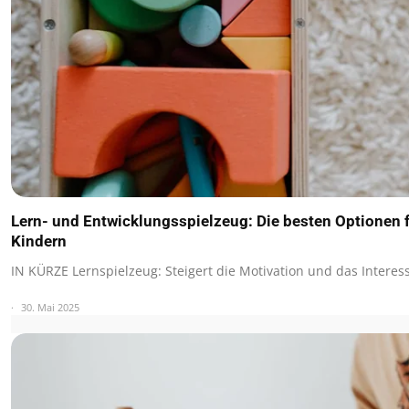
Lern- und Entwicklungsspielzeug: Die besten Optionen f
Kindern
IN KÜRZE Lernspielzeug: Steigert die Motivation und das Intere
30. Mai 2025