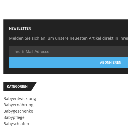
NEWSLETTER
Melden Sie sich an, um unsere neuesten Artikel direkt in Ihre
ABONNIEREN
KATEGORIEN
Babyentwicklung
Babyernährung
Babygeschenke
Babypflege
Babyschlafen