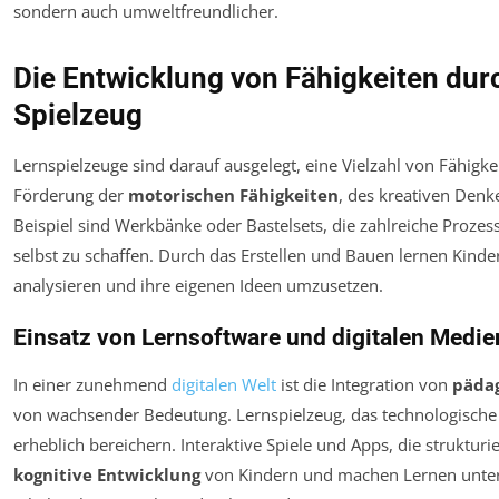
sondern auch umweltfreundlicher.
Die Entwicklung von Fähigkeiten du
Spielzeug
Lernspielzeuge sind darauf ausgelegt, eine Vielzahl von Fähigkei
Förderung der
motorischen Fähigkeiten
, des kreativen Denk
Beispiel sind Werkbänke oder Bastelsets, die zahlreiche Proze
selbst zu schaffen. Durch das Erstellen und Bauen lernen Kind
analysieren und ihre eigenen Ideen umzusetzen.
Einsatz von Lernsoftware und digitalen Medie
In einer zunehmend
digitalen Welt
ist die Integration von
päda
von wachsender Bedeutung. Lernspielzeug, das technologische 
erheblich bereichern. Interaktive Spiele und Apps, die strukturi
kognitive Entwicklung
von Kindern und machen Lernen unterha