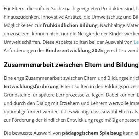
Für Eltern, die auf der Suche nach geeigneten Produkten sind, lo
hinauszudenken. Innovative Ansätze, die Umweltschutz und Bil
Möglichkeiten zur
frühkindlichen Bildung
. Nachhaltige Mater
umzusetzen, können nicht nur die Neugierde der Kinder wecken
Umwelt schärfen. Diese Aspekte sollten bei der Auswahl von
Le
Anforderungen der
Kinderentwicklung 2025
gerecht zu werd
Zusammenarbeit zwischen Eltern und Bildung
Eine enge Zusammenarbeit zwischen Eltern und Bildungseinrichtu
Entwicklungsförderung
. Eltern sollten in den Bildungsproze
Grundsteine für spätere Lernprozesse zu legen. Dabei können E
und durch den Dialog mit Erziehern und Lehrern wertvolle Impu
optimal gefördert werden, ist es wichtig, dass sowohl Eltern al
zur Förderung der kindlichen Entwicklung regelmäßig anpassen
Die bewusste Auswahl von
pädagogischem Spielzeug
kann ei