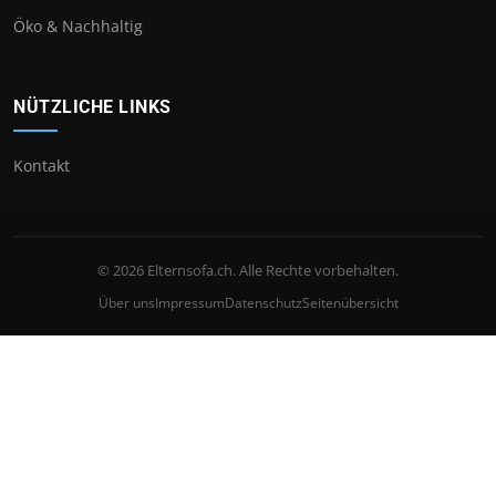
Öko & Nachhaltig
NÜTZLICHE LINKS
Kontakt
© 2026 Elternsofa.ch. Alle Rechte vorbehalten.
Über uns
Impressum
Datenschutz
Seitenübersicht