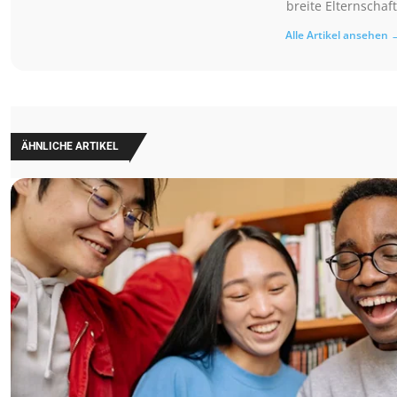
breite Elternschaft
Alle Artikel ansehen 
ÄHNLICHE ARTIKEL