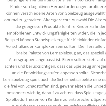
Kinder von kognitiven Herausforderungen profitiere
können verschiedene Arten von Spielzeug ausgewählt
optimal zu gestalten. Altersgerechte Auswahl Die Alterskl
die geeigneten Produkte für ihre Kinder zu finden.
empfohlenen Entwicklungsfähigkeiten wider, die in je
Beispiel können Stapelspielzeuge für Kleinkinder einfa
Vorschulkinder komplexer sein sollten. Die Hersteller,
breite Palette von Lernspielzeug an, das speziel
Altersgruppen angepasst ist. Eltern sollten stets au
achten und berücksichtigen, dass das Spielzeug anregend
an die Entwicklungsstufen anpassen sollte. Sicherh
Lernspielzeug spielt auch die Sicherheitsaspekte eine es
die frei von Schadstoffen sind, gewährleisten die Unbede
besonders wichtig, darauf zu achten, dass Spielzeuge 
Spielbedürfnissen von Kindern zu entsprechen. Spielzeu
nur sicherer, sondern auch umweltfreundlicher. Di