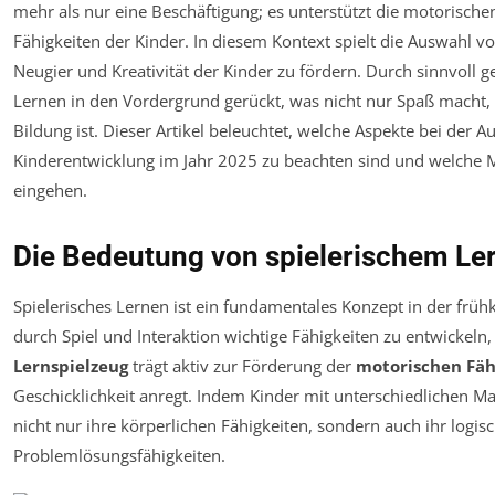
mehr als nur eine Beschäftigung; es unterstützt die motorische
Fähigkeiten der Kinder. In diesem Kontext spielt die Auswahl vo
Neugier und Kreativität der Kinder zu fördern. Durch sinnvoll ge
Lernen in den Vordergrund gerückt, was nicht nur Spaß macht, 
Bildung ist. Dieser Artikel beleuchtet, welche Aspekte bei der 
Kinderentwicklung im Jahr 2025 zu beachten sind und welche M
eingehen.
Die Bedeutung von spielerischem Le
Spielerisches Lernen ist ein fundamentales Konzept in der früh
durch Spiel und Interaktion wichtige Fähigkeiten zu entwickeln
Lernspielzeug
trägt aktiv zur Förderung der
motorischen Fäh
Geschicklichkeit anregt. Indem Kinder mit unterschiedlichen Ma
nicht nur ihre körperlichen Fähigkeiten, sondern auch ihr logi
Problemlösungsfähigkeiten.