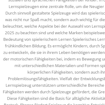
Lernspielzeugen eine zentrale Rolle, um die Neugier 
Durch sinnvoll gestaltete Spielzeuge wird das spieleri
was nicht nur Spaß macht, sondern auch wichtig für die f
beleuchtet, welche Aspekte bei der Auswahl von Lernspi
2025 zu beachten sind und welche Marken beispielswei
Bedeutung von spielerischem Lernen Spielerisches Lern
frühkindlichen Bildung. Es ermöglicht Kindern, durch Sp
zu entwickeln, die sie in ihrem Leben benötigen werden.
der motorischen Fähigkeiten bei, indem es Bewegung un
mit unterschiedlichen Materialien und Formen spie
körperlichen Fähigkeiten, sondern auch ih
Problemlösungsfähigkeiten. Vielfalt der Entwicklung
Lernspielzeug unterstützen unterschiedliche Bereiche 
Fähigkeiten werden durch Spielzeuge gefördert, die Gre
Diese Fähigkeiten sind die Basis für alltägliche Aktivi
Besteck. Ebenso fördert Spielzeug die kognitive Entwi