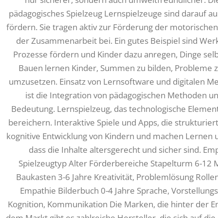
pädagogisches Spielzeug Lernspielzeuge sind darauf aus
fördern. Sie tragen aktiv zur Förderung der motorische
der Zusammenarbeit bei. Ein gutes Beispiel sind Werk
Prozesse fördern und Kinder dazu anregen, Dinge selbs
Bauen lernen Kinder, Summen zu bilden, Probleme z
umzusetzen. Einsatz von Lernsoftware und digitalen Me
ist die Integration von pädagogischen Methoden u
Bedeutung. Lernspielzeug, das technologische Elemente
bereichern. Interaktive Spiele und Apps, die strukturie
kognitive Entwicklung von Kindern und machen Lernen un
dass die Inhalte altersgerecht und sicher sind. E
Spielzeugtyp Alter Förderbereiche Stapelturm 6-1
Baukasten 3-6 Jahre Kreativität, Problemlösung Rollen
Empathie Bilderbuch 0-4 Jahre Sprache, Vorstellungsk
Kognition, Kommunikation Die Marken, die hinter der E
dem Markt gibt es zahlreiche Hersteller, die sich auf di