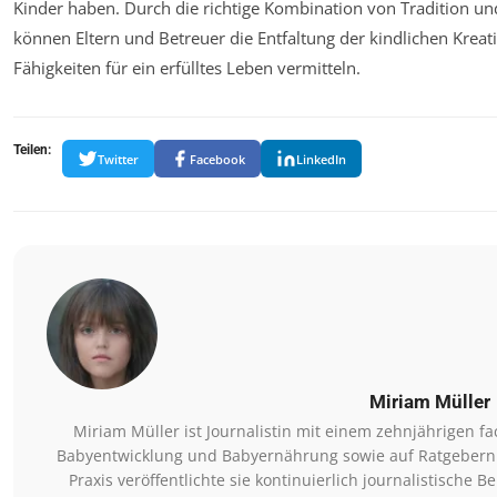
Kinder haben. Durch die richtige Kombination von Tradition und
können Eltern und Betreuer die Entfaltung der kindlichen Kreati
Fähigkeiten für ein erfülltes Leben vermitteln.
Teilen:
Twitter
Facebook
LinkedIn
Miriam Müller
Miriam Müller ist Journalistin mit einem zehnjährigen 
Babyentwicklung und Babyernährung sowie auf Ratgebern 
Praxis veröffentlichte sie kontinuierlich journalistische 