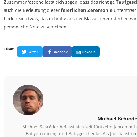
Zusammenfassend lässt sich sagen, dass das richtige
Taufges
auch die Bedeutung dieser
feierlichen Zeremonie
unterstreich
finden Sie etwas, das definitiv aus der Masse hervorstechen w
persönliche Note zu verleihen.
Teilen:
Twitter
Facebook
LinkedIn
Michael Schröde
Michael Schröder befasst sich seit fünfzehn Jahren mi
Babyernährung und Babygeschenke. Als Journalist rec