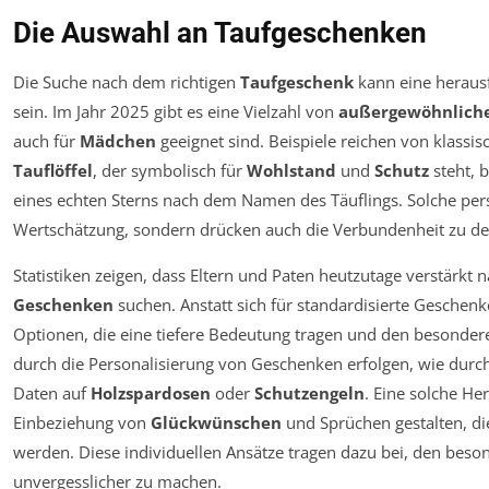
Die Auswahl an Taufgeschenken
Die Suche nach dem richtigen
Taufgeschenk
kann eine heraus
sein. Im Jahr 2025 gibt es eine Vielzahl von
außergewöhnlich
auch für
Mädchen
geeignet sind. Beispiele reichen von klassi
Tauflöffel
, der symbolisch für
Wohlstand
und
Schutz
steht, 
eines echten Sterns nach dem Namen des Täuflings. Solche per
Wertschätzung, sondern drücken auch die Verbundenheit zu de
Statistiken zeigen, dass Eltern und Paten heutzutage verstärkt 
Geschenken
suchen. Anstatt sich für standardisierte Geschenk
Optionen, die eine tiefere Bedeutung tragen und den besonder
durch die Personalisierung von Geschenken erfolgen, wie durc
Daten auf
Holzspardosen
oder
Schutzengeln
. Eine solche He
Einbeziehung von
Glückwünschen
und Sprüchen gestalten, di
werden. Diese individuellen Ansätze tragen dazu bei, den be
unvergesslicher zu machen.