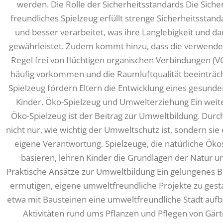
werden. Die Rolle der Sicherheitsstandards Die Sicher
freundliches Spielzeug erfüllt strenge Sicherheitsstand
und besser verarbeitet, was ihre Langlebigkeit und da
gewährleistet. Zudem kommt hinzu, dass die verwendet
Regel frei von flüchtigen organischen Verbindungen (V
häufig vorkommen und die Raumluftqualität beeinträc
Spielzeug fördern Eltern die Entwicklung eines gesunden
Kinder. Öko-Spielzeug und Umwelterziehung Ein weit
Öko-Spielzeug ist der Beitrag zur Umweltbildung. Durch
nicht nur, wie wichtig der Umweltschutz ist, sondern sie
eigene Verantwortung. Spielzeuge, die natürliche Öko
basieren, lehren Kinder die Grundlagen der Natur un
Praktische Ansätze zur Umweltbildung Ein gelungenes Bei
ermutigen, eigene umweltfreundliche Projekte zu gesta
etwa mit Bausteinen eine umweltfreundliche Stadt aufb
Aktivitäten rund ums Pflanzen und Pflegen von Gärt