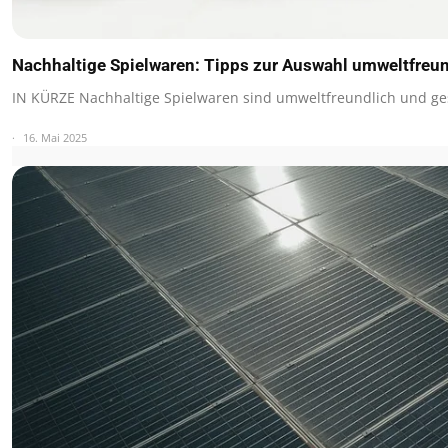
Nachhaltige Spielwaren: Tipps zur Auswahl umweltfreun
IN KÜRZE Nachhaltige Spielwaren sind umweltfreundlich und 
16. Mai 2025