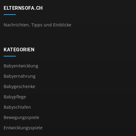
ELTERNSOFA.CH
Nachrichten, Tipps und Einblicke
KATEGORIEN
Babyentwicklung
Babyernährung
Babygeschenke
Babypflege
Babyschlafen
Bewegungsspiele
Entwicklungsspiele