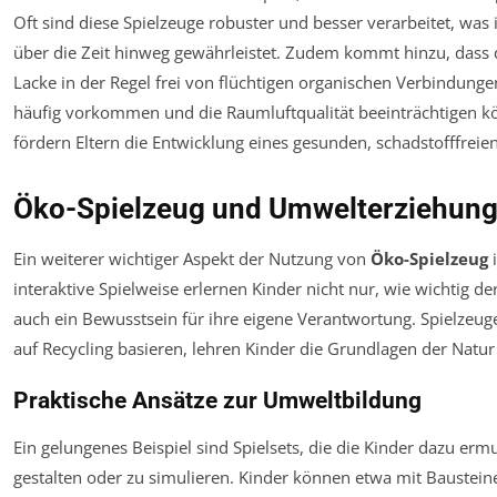
Oft sind diese Spielzeuge robuster und besser verarbeitet, was 
über die Zeit hinweg gewährleistet. Zudem kommt hinzu, dass
Lacke in der Regel frei von flüchtigen organischen Verbindung
häufig vorkommen und die Raumluftqualität beeinträchtigen 
fördern Eltern die Entwicklung eines gesunden, schadstofffreien
Öko-Spielzeug und Umwelterziehun
Ein weiterer wichtiger Aspekt der Nutzung von
Öko-Spielzeug
i
interaktive Spielweise erlernen Kinder nicht nur, wie wichtig d
auch ein Bewusstsein für ihre eigene Verantwortung. Spielzeug
auf Recycling basieren, lehren Kinder die Grundlagen der Natur
Praktische Ansätze zur Umweltbildung
Ein gelungenes Beispiel sind Spielsets, die die Kinder dazu er
gestalten oder zu simulieren. Kinder können etwa mit Baustei