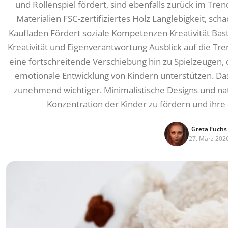
und Rollenspiel fördert, sind ebenfalls zurück im Tren
Materialien FSC-zertifiziertes Holz Langlebigkeit, sch
Kaufladen Fördert soziale Kompetenzen Kreativität Bast
Kreativität und Eigenverantwortung Ausblick auf die Tr
eine fortschreitende Verschiebung hin zu Spielzeugen, 
emotionale Entwicklung von Kindern unterstützen. Da
zunehmend wichtiger. Minimalistische Designs und nat
Konzentration der Kinder zu fördern und ihre 
Greta Fuchs
27. März 202