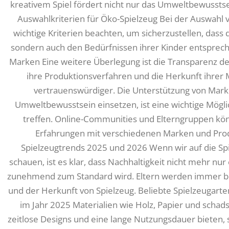
kreativem Spiel fördert nicht nur das Umweltbewussts
Auswahlkriterien für Öko-Spielzeug Bei der Auswahl v
wichtige Kriterien beachten, um sicherzustellen, dass d
sondern auch den Bedürfnissen ihrer Kinder entsprec
Marken Eine weitere Überlegung ist die Transparenz d
ihre Produktionsverfahren und die Herkunft ihrer 
vertrauenswürdiger. Die Unterstützung von Marken
Umweltbewusstsein einsetzen, ist eine wichtige Möglic
treffen. Online-Communities und Elterngruppen kö
Erfahrungen mit verschiedenen Marken und Prod
Spielzeugtrends 2025 und 2026 Wenn wir auf die S
schauen, ist es klar, dass Nachhaltigkeit nicht mehr nu
zunehmend zum Standard wird. Eltern werden immer be
und der Herkunft von Spielzeug. Beliebte Spielzeugart
im Jahr 2025 Materialien wie Holz, Papier und schadst
zeitlose Designs und eine lange Nutzungsdauer bieten, s