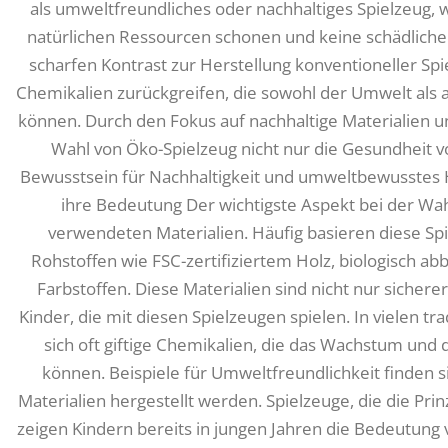
als umweltfreundliches oder nachhaltiges Spielzeug, wi
natürlichen Ressourcen schonen und keine schädlichen
scharfen Kontrast zur Herstellung konventioneller Spi
Chemikalien zurückgreifen, die sowohl der Umwelt als
können. Durch den Fokus auf nachhaltige Materialien u
Wahl von Öko-Spielzeug nicht nur die Gesundheit v
Bewusstsein für Nachhaltigkeit und umweltbewusstes H
ihre Bedeutung Der wichtigste Aspekt bei der Wahl
verwendeten Materialien. Häufig basieren diese S
Rohstoffen wie FSC-zertifiziertem Holz, biologisch a
Farbstoffen. Diese Materialien sind nicht nur sichere
Kinder, die mit diesen Spielzeugen spielen. In vielen t
sich oft giftige Chemikalien, die das Wachstum und
können. Beispiele für Umweltfreundlichkeit finden si
Materialien hergestellt werden. Spielzeuge, die die Pri
zeigen Kindern bereits in jungen Jahren die Bedeutun