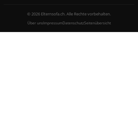
© 2026 Elternsofa.ch. Alle Rechte vorbehalten.
Über uns
Impressum
Datenschutz
Seitenübersicht