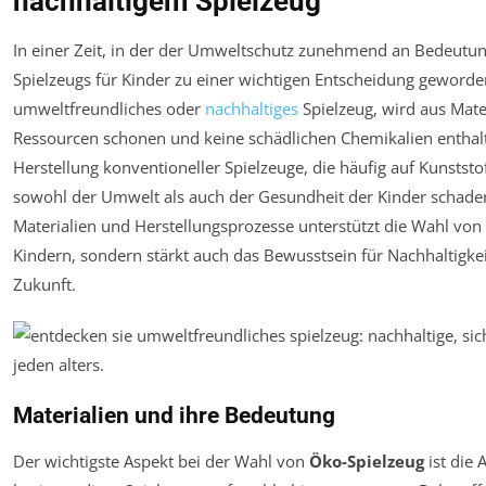
nachhaltigem Spielzeug
In einer Zeit, in der der Umweltschutz zunehmend an Bedeutung
Spielzeugs für Kinder zu einer wichtigen Entscheidung geworde
umweltfreundliches oder
nachhaltiges
Spielzeug, wird aus Mater
Ressourcen schonen und keine schädlichen Chemikalien enthalte
Herstellung konventioneller Spielzeuge, die häufig auf Kunstst
sowohl der Umwelt als auch der Gesundheit der Kinder schade
Materialien und Herstellungsprozesse unterstützt die Wahl von
Kindern, sondern stärkt auch das Bewusstsein für Nachhaltigk
Zukunft.
Materialien und ihre Bedeutung
Der wichtigste Aspekt bei der Wahl von
Öko-Spielzeug
ist die 