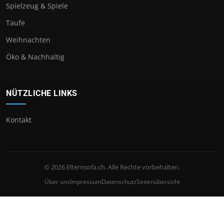
Spielzeug & Spiele
Taufe
Weihnachten
Öko & Nachhaltig
NÜTZLICHE LINKS
Kontakt
© 2026 Elternsofa.ch. Alle Rechte vorbehalten.
Über uns
Impressum
Datenschutz
Seitenübersicht