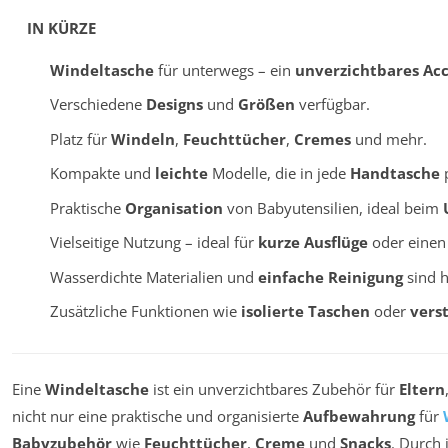
IN KÜRZE
Windeltasche
für unterwegs – ein
unverzichtbares Acc
Verschiedene
Designs
und
Größen
verfügbar.
Platz für
Windeln
,
Feuchttücher
,
Cremes
und mehr.
Kompakte und
leichte
Modelle, die in jede
Handtasche
p
Praktische
Organisation
von Babyutensilien, ideal beim
Vielseitige Nutzung – ideal für
kurze Ausflüge
oder eine
Wasserdichte Materialien und
einfache Reinigung
sind h
Zusätzliche Funktionen wie
isolierte Taschen
oder
vers
Eine
Windeltasche
ist ein unverzichtbares Zubehör für
Eltern
nicht nur eine praktische und organisierte
Aufbewahrung
für
Babyzubehör
wie
Feuchttücher
,
Creme
und
Snacks
. Durch 