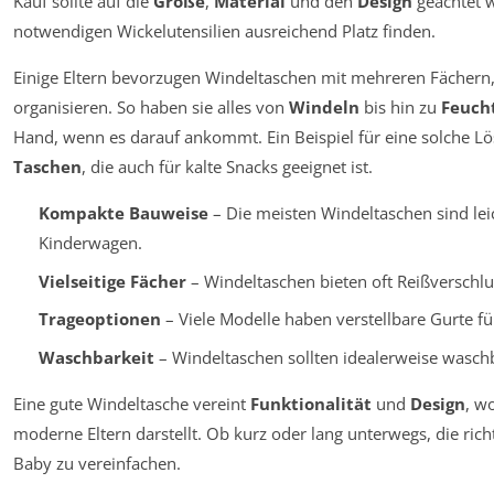
Kauf sollte auf die
Größe
,
Material
und den
Design
geachtet w
notwendigen Wickelutensilien ausreichend Platz finden.
Einige Eltern bevorzugen Windeltaschen mit mehreren Fächern
organisieren. So haben sie alles von
Windeln
bis hin zu
Feuch
Hand, wenn es darauf ankommt. Ein Beispiel für eine solche Lö
Taschen
, die auch für kalte Snacks geeignet ist.
Kompakte Bauweise
– Die meisten Windeltaschen sind le
Kinderwagen.
Vielseitige Fächer
– Windeltaschen bieten oft Reißverschlus
Trageoptionen
– Viele Modelle haben verstellbare Gurte f
Waschbarkeit
– Windeltaschen sollten idealerweise waschb
Eine gute Windeltasche vereint
Funktionalität
und
Design
, w
moderne Eltern darstellt. Ob kurz oder lang unterwegs, die rich
Baby zu vereinfachen.