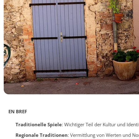
EN BREF
Traditionelle Spiele
: Wichtiger Teil der Kultur und Identi
Regionale Traditionen
: Vermittlung von Werten und N