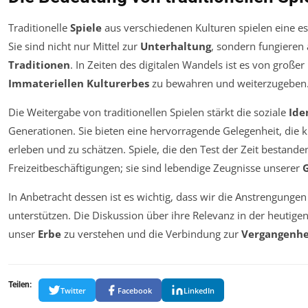
Traditionelle
Spiele
aus verschiedenen Kulturen spielen eine es
Sie sind nicht nur Mittel zur
Unterhaltung
, sondern fungieren
Traditionen
. In Zeiten des digitalen Wandels ist es von großer
Immateriellen Kulturerbes
zu bewahren und weiterzugeben
Die Weitergabe von traditionellen Spielen stärkt die soziale
Ide
Generationen. Sie bieten eine hervorragende Gelegenheit, die 
erleben und zu schätzen. Spiele, die den Test der Zeit bestande
Freizeitbeschäftigungen; sie sind lebendige Zeugnisse unserer
In Anbetracht dessen ist es wichtig, dass wir die Anstrengungen
unterstützen. Die Diskussion über ihre Relevanz in der heutigen 
unser
Erbe
zu verstehen und die Verbindung zur
Vergangenhe
Teilen:
Twitter
Facebook
LinkedIn