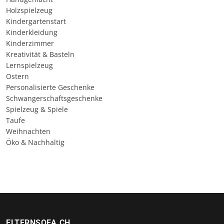
Holzspielzeug
Kindergartenstart
Kinderkleidung
Kinderzimmer
Kreativität & Basteln
Lernspielzeug
Ostern
Personalisierte Geschenke
Schwangerschaftsgeschenke
Spielzeug & Spiele
Taufe
Weihnachten
Öko & Nachhaltig
ELTERNSOFA.CH