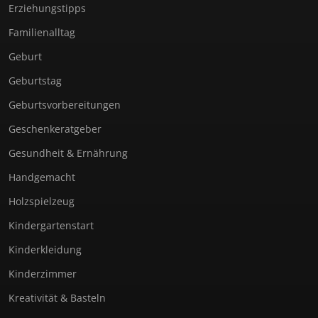
Erziehungstipps
Familienalltag
Geburt
Geburtstag
Geburtsvorbereitungen
Geschenkeratgeber
Gesundheit & Ernährung
Handgemacht
Holzspielzeug
Kindergartenstart
Kinderkleidung
Kinderzimmer
Kreativität & Basteln