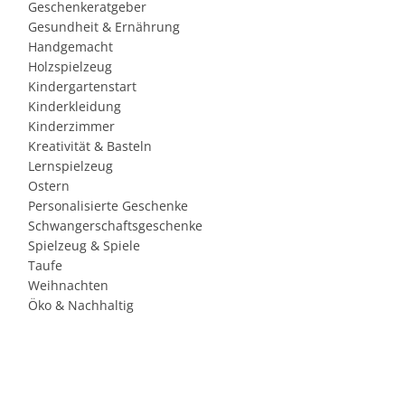
Geschenkeratgeber
Gesundheit & Ernährung
Handgemacht
Holzspielzeug
Kindergartenstart
Kinderkleidung
Kinderzimmer
Kreativität & Basteln
Lernspielzeug
Ostern
Personalisierte Geschenke
Schwangerschaftsgeschenke
Spielzeug & Spiele
Taufe
Weihnachten
Öko & Nachhaltig