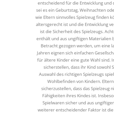
entscheidend für die Entwicklung und
sei es ein Geburtstag, Weihnachten oder
wie Eltern sinnvolles Spielzeug finden kö
altersgerecht ist und die Entwicklung v
ist die Sicherheit des Spielzeugs. Ach
enthält und aus ungiftigen Materialien 
Betracht gezogen werden, um eine lan
Jahren eignen sich einfachen Gesellsc
für ältere Kinder eine gute Wahl sind.
sicherstellen, dass ihr Kind sowohl 
Auswahl des richtigen Spielzeugs spie
Wohlbefinden von Kindern. Eltern 
sicherzustellen, dass das Spielzeug n
Fähigkeiten ihres Kindes ist. Insbes
Spielwaren sicher und aus ungiftige
weiterer entscheidender Faktor ist die 