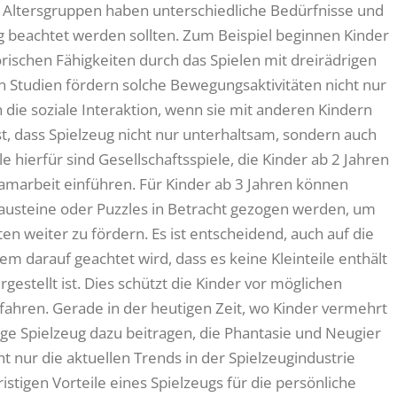
 Altersgruppen haben unterschiedliche Bedürfnisse und
ug beachtet werden sollten. Zum Beispiel beginnen Kinder
orischen Fähigkeiten durch das Spielen mit dreirädrigen
en Studien fördern solche Bewegungsaktivitäten nicht nur
 die soziale Interaktion, wenn sie mit anderen Kindern
ist, dass Spielzeug nicht nur unterhaltsam, sondern auch
le hierfür sind Gesellschaftsspiele, die Kinder ab 2 Jahren
eamarbeit einführen. Für Kinder ab 3 Jahren können
usteine oder Puzzles in Betracht gezogen werden, um
iten weiter zu fördern. Es ist entscheidend, auch auf die
em darauf geachtet wird, dass es keine Kleinteile enthält
gestellt ist. Dies schützt die Kinder vor möglichen
ahren. Gerade in der heutigen Zeit, wo Kinder vermehrt
tige Spielzeug dazu beitragen, die Phantasie und Neugier
ht nur die aktuellen Trends in der Spielzeugindustrie
istigen Vorteile eines Spielzeugs für die persönliche