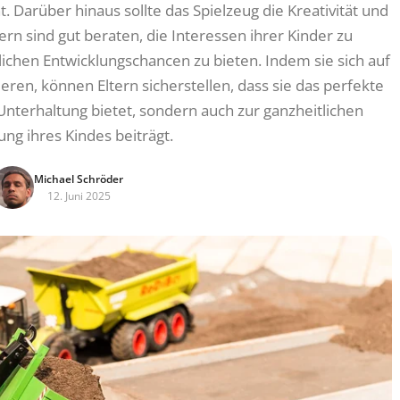
t. Darüber hinaus sollte das Spielzeug die Kreativität und
rn sind gut beraten, die Interessen ihrer Kinder zu
ichen Entwicklungschancen zu bieten. Indem sie sich auf
ren, können Eltern sicherstellen, dass sie das perfekte
Unterhaltung bietet, sondern auch zur ganzheitlichen
ung ihres Kindes beiträgt.
Michael Schröder
12. Juni 2025