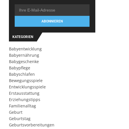
ABONNIEREN
KATEGORIEN
Babyentwicklung
Babyernährung
Babygeschenke
Babypflege
Babyschlafen
Bewegungsspiele
Entwicklungsspiele
Erstausstattung
Erziehungstipps
Familienalltag
Geburt
Geburtstag
Geburtsvorbereitungen