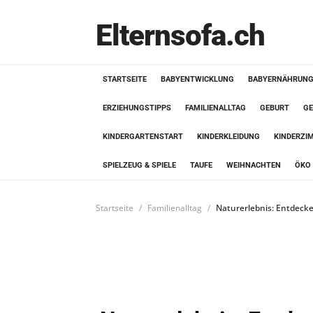
Elternsofa.ch
STARTSEITE
BABYENTWICKLUNG
BABYERNÄHRUN
ERZIEHUNGSTIPPS
FAMILIENALLTAG
GEBURT
GE
KINDERGARTENSTART
KINDERKLEIDUNG
KINDERZI
SPIELZEUG & SPIELE
TAUFE
WEIHNACHTEN
ÖKO 
Startseite
Familienalltag
Naturerlebnis: Entdeck