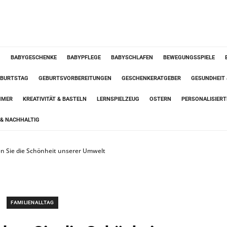
G
BABYGESCHENKE
BABYPFLEGE
BABYSCHLAFEN
BEWEGUNGSSPIELE
BURTSTAG
GEBURTSVORBEREITUNGEN
GESCHENKERATGEBER
GESUNDHEIT
MMER
KREATIVITÄT & BASTELN
LERNSPIELZEUG
OSTERN
PERSONALISIER
& NACHHALTIG
en Sie die Schönheit unserer Umwelt
FAMILIENALLTAG