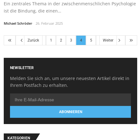
Ein zentrales Thema in der zwischenmenschlichen Psychologie
ist die Bindung, die einen…
Michael Schröder
26. Februar 2025
Zurück
1
2
3
4
5
Weiter
NEWSLETTER
Melden Sie sich an, um unsere neuesten Artikel direkt in
Ihrem Postfach zu erhalten.
ABONNIEREN
KATEGORIEN