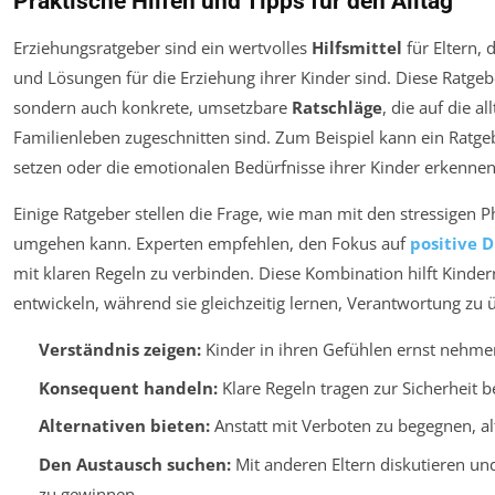
Praktische Hilfen und Tipps für den Alltag
Erziehungsratgeber sind ein wertvolles
Hilfsmittel
für Eltern, 
und Lösungen für die Erziehung ihrer Kinder sind. Diese Ratgeb
sondern auch konkrete, umsetzbare
Ratschläge
, die auf die 
Familienleben zugeschnitten sind. Zum Beispiel kann ein Ratgeb
setzen oder die emotionalen Bedürfnisse ihrer Kinder erkenne
Einige Ratgeber stellen die Frage, wie man mit den stressigen P
umgehen kann. Experten empfehlen, den Fokus auf
positive D
mit klaren Regeln zu verbinden. Diese Kombination hilft Kinder
entwickeln, während sie gleichzeitig lernen, Verantwortung z
Verständnis zeigen:
Kinder in ihren Gefühlen ernst nehmen
Konsequent handeln:
Klare Regeln tragen zur Sicherheit b
Alternativen bieten:
Anstatt mit Verboten zu begegnen, al
Den Austausch suchen:
Mit anderen Eltern diskutieren un
zu gewinnen.