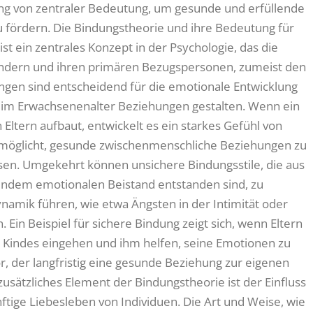
ng von zentraler Bedeutung, um gesunde und erfüllende
fördern. Die Bindungstheorie und ihre Bedeutung für
t ein zentrales Konzept in der Psychologie, das die
ndern und ihren primären Bezugspersonen, zumeist den
ungen sind entscheidend für die emotionale Entwicklung
r im Erwachsenenalter Beziehungen gestalten. Wenn ein
 Eltern aufbaut, entwickelt es ein starkes Gefühl von
ermöglicht, gesunde zwischenmenschliche Beziehungen zu
ösen. Umgekehrt können unsichere Bindungsstile, die aus
dem emotionalen Beistand entstanden sind, zu
namik führen, wie etwa Ängsten in der Intimität oder
Ein Beispiel für sichere Bindung zeigt sich, wenn Eltern
s Kindes eingehen und ihm helfen, seine Emotionen zu
tor, der langfristig eine gesunde Beziehung zur eigenen
zusätzliches Element der Bindungstheorie ist der Einfluss
nftige Liebesleben von Individuen. Die Art und Weise, wie