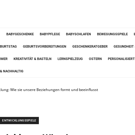
G
BABYGESCHENKE
BABYPFLEGE
BABYSCHLAFEN
BEWEGUNGSSPIELE
BURTSTAG
GEBURTSVORBEREITUNGEN
GESCHENKERATGEBER
GESUNDHEIT
MMER
KREATIVITÄT & BASTELN
LERNSPIELZEUG
OSTERN
PERSONALISIER
& NACHHALTIG
lung: Wie sie unsere Beziehungen formt und beeinflusst
ENTWICKLUNGSSPIELE