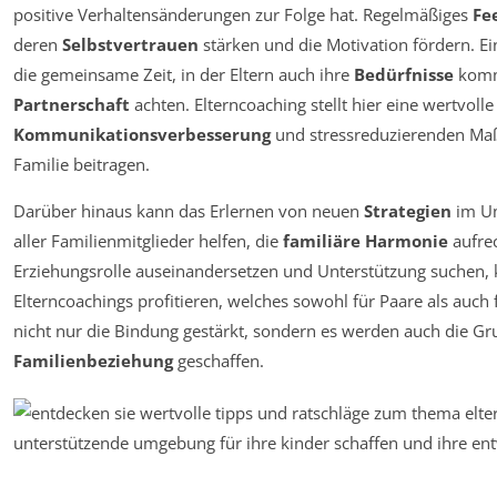
positive Verhaltensänderungen zur Folge hat. Regelmäßiges
Fe
deren
Selbstvertrauen
stärken und die Motivation fördern. Ein
die gemeinsame Zeit, in der Eltern auch ihre
Bedürfnisse
kommu
Partnerschaft
achten. Elterncoaching stellt hier eine wertvoll
Kommunikationsverbesserung
und stressreduzierenden Maß
Familie beitragen.
Darüber hinaus kann das Erlernen von neuen
Strategien
im Um
aller Familienmitglieder helfen, die
familiäre Harmonie
aufrec
Erziehungsrolle auseinandersetzen und Unterstützung suchen, k
Elterncoachings profitieren, welches sowohl für Paare als auch f
nicht nur die Bindung gestärkt, sondern es werden auch die Gr
Familienbeziehung
geschaffen.