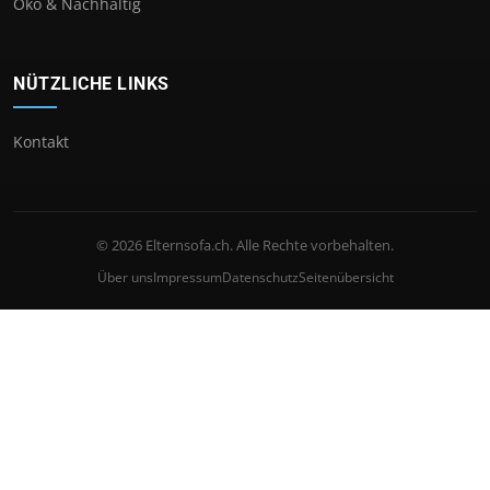
Öko & Nachhaltig
NÜTZLICHE LINKS
Kontakt
© 2026 Elternsofa.ch. Alle Rechte vorbehalten.
Über uns
Impressum
Datenschutz
Seitenübersicht