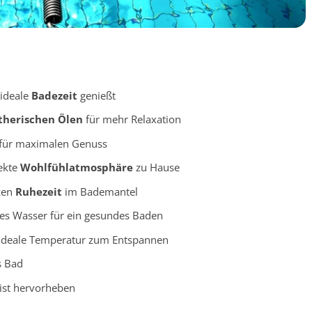
ideale
Badezeit
genießt
therischen Ölen
für mehr Relaxation
 für maximalen Genuss
fekte
Wohlfühlatmosphäre
zu Hause
zen
Ruhezeit
im Bademantel
res Wasser für ein gesundes Baden
e ideale Temperatur zum Entspannen
s Bad
ist hervorheben