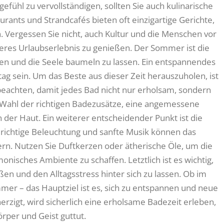
fühl zu vervollständigen, sollten Sie auch kulinarische
rants und Strandcafés bieten oft einzigartige Gerichte,
n. Vergessen Sie nicht, auch Kultur und die Menschen vor
res Urlaubserlebnis zu genießen. Der Sommer ist die
en und die Seele baumeln zu lassen. Ein entspannendes
tag sein. Um das Beste aus dieser Zeit herauszuholen, ist
u beachten, damit jedes Bad nicht nur erholsam, sondern
 Wahl der richtigen Badezusätze, eine angemessene
er Haut. Ein weiterer entscheidender Punkt ist die
ichtige Beleuchtung und sanfte Musik können das
rn. Nutzen Sie Duftkerzen oder ätherische Öle, um die
isches Ambiente zu schaffen. Letztlich ist es wichtig,
en und den Alltagsstress hinter sich zu lassen. Ob im
r – das Hauptziel ist es, sich zu entspannen und neue
erzigt, wird sicherlich eine erholsame Badezeit erleben,
örper und Geist guttut.