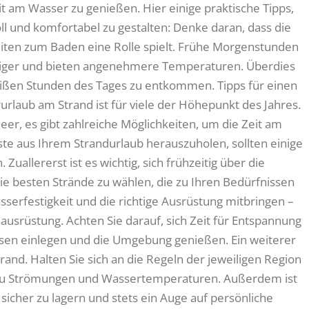
 am Wasser zu genießen. Hier einige praktische Tipps,
voll und komfortabel zu gestalten: Denke daran, dass die
eiten zum Baden eine Rolle spielt. Frühe Morgenstunden
uhiger und bieten angenehmere Temperaturen. Überdies
eißen Stunden des Tages zu entkommen. Tipps für einen
laub am Strand ist für viele der Höhepunkt des Jahres.
r, es gibt zahlreiche Möglichkeiten, um die Zeit am
e aus Ihrem Strandurlaub herauszuholen, sollten einige
uallererst ist es wichtig, sich frühzeitig über die
ie besten Strände zu wählen, die zu Ihren Bedürfnissen
serfestigkeit und die richtige Ausrüstung mitbringen –
srüstung. Achten Sie darauf, sich Zeit für Entspannung
sen einlegen und die Umgebung genießen. Ein weiterer
trand. Halten Sie sich an die Regeln der jeweiligen Region
r zu Strömungen und Wassertemperaturen. Außerdem ist
sicher zu lagern und stets ein Auge auf persönliche