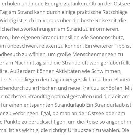
zu erholen und neue Energie zu tanken. Ob an der Ostsee
Tag am Strand kann durch einige praktische Ratschläge
htig ist, sich im Voraus über die beste Reisezeit, die
Sicherheitsvorkehrungen am Strand zu informieren.
hten, Ihre eigenen Strandutensilien wie Sonnenschutz,
m unbeschwert relaxen zu können. Ein weiterer Tipp ist
trandbesuch zu wählen, um große Menschenmengen zu
 am Nachmittag sind die Strände oft weniger überfüllt
phäre. Außerdem können Aktivitäten wie Schwimmen,
der Sonne liegen den Tag unvergesslich machen. Planen
schendurch zu erfrischen und neue Kraft zu schöpfen. Mit
en nächsten Strandtag optimal gestalten und die Zeit am
 für einen entspannten Strandurlaub Ein Strandurlaub ist
mer zu verbringen. Egal, ob man an der Ostsee oder am
iche Punkte zu berücksichtigen, um die Reise so angenehm
al ist es wichtig, die richtige Urlaubszeit zu wählen. Die