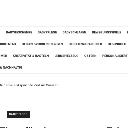
G
BABYGESCHENKE
BABYPFLEGE
BABYSCHLAFEN
BEWEGUNGSSPIELE
BURTSTAG
GEBURTSVORBEREITUNGEN
GESCHENKERATGEBER
GESUNDHEIT
MMER
KREATIVITÄT & BASTELN
LERNSPIELZEUG
OSTERN
PERSONALISIER
& NACHHALTIG
 für eine entspannte Zeit im Wasser
BABYPFLEGE