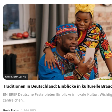
FAMILIENALLTAG
Traditionen in Deutschland: Einblicke in kulturelle Bräu
EN BREF Deutsche Feste bieten Einblicke in lokale Kultur. Wichti
zahlreichen…
Greta Fuchs
1. Mai 2025