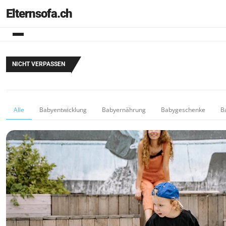
Elternsofa.ch
NICHT VERPASSEN
Alle
Babyentwicklung
Babyernährung
Babygeschenke
B