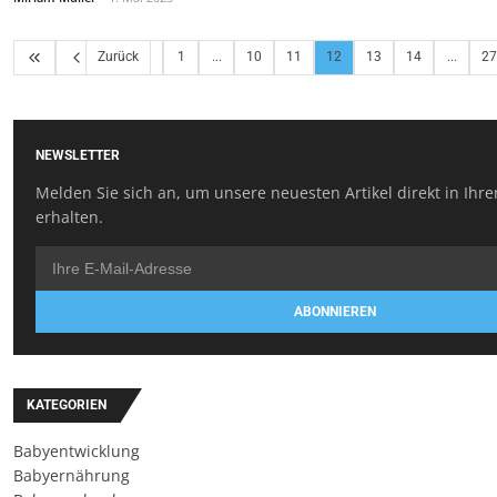
Zurück
1
...
10
11
12
13
14
...
27
NEWSLETTER
Melden Sie sich an, um unsere neuesten Artikel direkt in Ihr
erhalten.
ABONNIEREN
KATEGORIEN
Babyentwicklung
Babyernährung