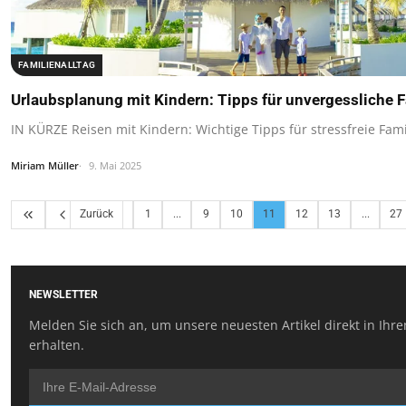
FAMILIENALLTAG
Urlaubsplanung mit Kindern: Tipps für unvergessliche F
IN KÜRZE Reisen mit Kindern: Wichtige Tipps für stressfreie Fami
Miriam Müller
9. Mai 2025
Zurück
1
...
9
10
11
12
13
...
27
NEWSLETTER
Melden Sie sich an, um unsere neuesten Artikel direkt in Ihr
erhalten.