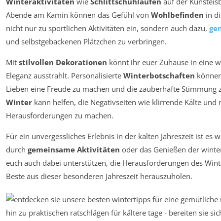
Winteraktivitäten
wie
Schlittschuhlaufen
auf der Kunsteis
Abende am Kamin können das Gefühl von
Wohlbefinden
in di
nicht nur zu sportlichen Aktivitäten ein, sondern auch dazu,
ge
und selbstgebackenen Plätzchen zu verbringen.
Mit
stilvollen Dekorationen
könnt ihr euer Zuhause in eine 
Eleganz ausstrahlt. Personalisierte
Winterbotschaften
können 
Lieben eine Freude zu machen und die zauberhafte Stimmung zu 
Winter
kann helfen, die Negativseiten wie klirrende Kälte und 
Herausforderungen zu machen.
Für ein unvergessliches Erlebnis in der kalten Jahreszeit ist es w
durch
gemeinsame Aktivitäten
oder das Genießen der winte
euch auch dabei unterstützen, die Herausforderungen des Winter
Beste aus dieser besonderen Jahreszeit herauszuholen.