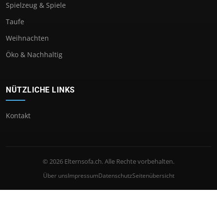
Spielzeug & Spiele
Taufe
Weihnachten
Öko & Nachhaltig
NÜTZLICHE LINKS
Kontakt
© 2026 Elternsofa.ch. Alle Rechte vorbehalten.
Über uns
Impressum
Datenschutz
Seitenübersicht