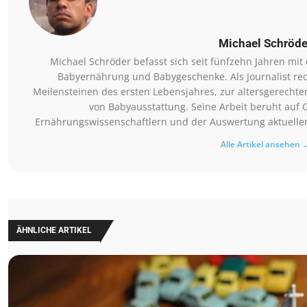
Michael Schröde
Michael Schröder befasst sich seit fünfzehn Jahren mi
Babyernährung und Babygeschenke. Als Journalist rec
Meilensteinen des ersten Lebensjahres, zur altersgerechte
von Babyausstattung. Seine Arbeit beruht auf 
Ernährungswissenschaftlern und der Auswertung aktueller 
Alle Artikel ansehen 
ÄHNLICHE ARTIKEL