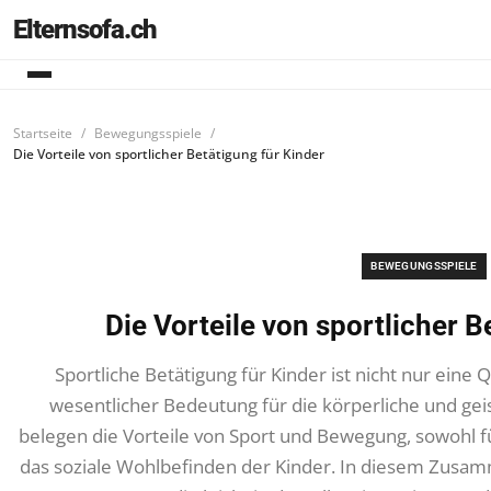
Elternsofa.ch
Startseite
Bewegungsspiele
Die Vorteile von sportlicher Betätigung für Kinder
BEWEGUNGSSPIELE
Die Vorteile von sportlicher B
Sportliche Betätigung für Kinder ist nicht nur eine
wesentlicher Bedeutung für die körperliche und geis
belegen die Vorteile von Sport und Bewegung, sowohl fü
das soziale Wohlbefinden der Kinder. In diesem Zusamm