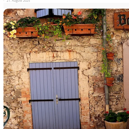
21. August 2025