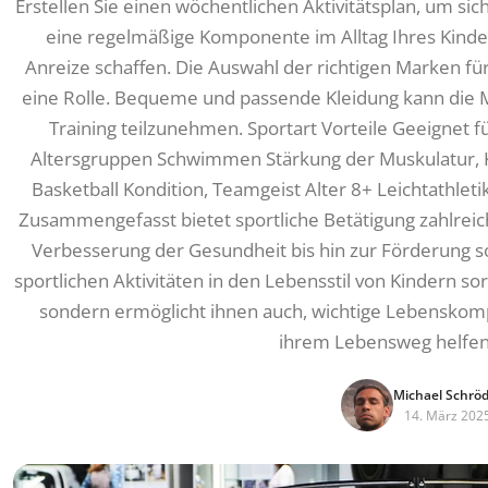
Erstellen Sie einen wöchentlichen Aktivitätsplan, um sic
eine regelmäßige Komponente im Alltag Ihres Kindes 
Anreize schaffen. Die Auswahl der richtigen Marken für
eine Rolle. Bequeme und passende Kleidung kann die Mo
Training teilzunehmen. Sportart Vorteile Geeignet f
Altersgruppen Schwimmen Stärkung der Muskulatur, K
Basketball Kondition, Teamgeist Alter 8+ Leichtathletik 
Zusammengefasst bietet sportliche Betätigung zahlreich
Verbesserung der Gesundheit bis hin zur Förderung so
sportlichen Aktivitäten in den Lebensstil von Kindern so
sondern ermöglicht ihnen auch, wichtige Lebenskomp
ihrem Lebensweg helfe
Michael Schrö
14. März 202