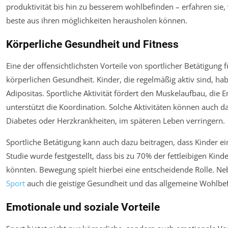
Körperliche Gesundheit und Fitness
Eine der offensichtlichsten Vorteile von sportlicher Betätigung 
körperlichen Gesundheit. Kinder, die regelmäßig aktiv sind, ha
Adipositas. Sportliche Aktivität fördert den Muskelaufbau, die
unterstützt die Koordination. Solche Aktivitäten können auch 
Diabetes oder Herzkrankheiten, im späteren Leben verringern.
Sportliche Betätigung kann auch dazu beitragen, dass Kinder ei
Studie wurde festgestellt, dass bis zu 70% der fettleibigen Kin
könnten. Bewegung spielt hierbei eine entscheidende Rolle. Ne
Sport
auch die geistige Gesundheit und das allgemeine Wohlbe
Emotionale und soziale Vorteile