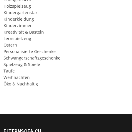
Holzspielzeug
Kindergartenstart
Kinderkleidung
Kinderzimmer
Kreativität & Basteln
Lernspielzeug
Ostern
Personalisierte Geschenke
Schwangerschaftsgeschenke
Spielzeug & Spiele
Taufe
Weihnachten
Öko & Nachhaltig
ELTERNSOFA.CH