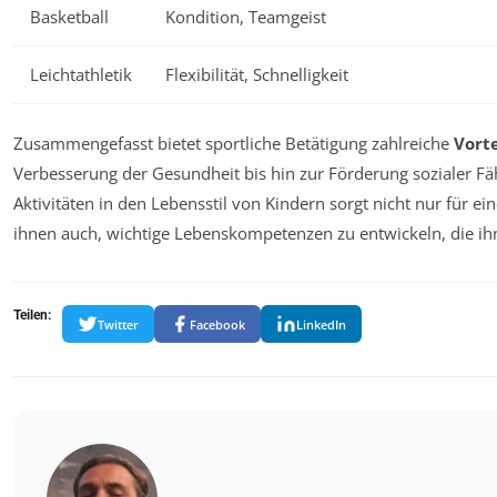
Basketball
Kondition, Teamgeist
Leichtathletik
Flexibilität, Schnelligkeit
Zusammengefasst bietet sportliche Betätigung zahlreiche
Vorte
Verbesserung der Gesundheit bis hin zur Förderung sozialer Fä
Aktivitäten in den Lebensstil von Kindern sorgt nicht nur für e
ihnen auch, wichtige Lebenskompetenzen zu entwickeln, die i
Teilen:
Twitter
Facebook
LinkedIn