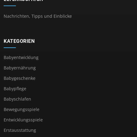
Nachrichten, Tipps und Einblicke
KATEGORIEN
Babyentwicklung
Babyernährung
Babygeschenke
Babypflege
Babyschlafen
Bewegungsspiele
Entwicklungsspiele
Erstausstattung