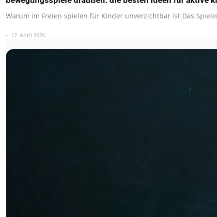
Warum im Freien spielen für Kinder unverzichtbar ist Das Spiele
17. April 2026