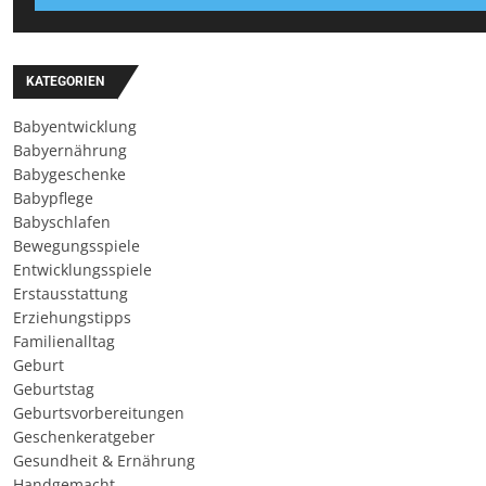
KATEGORIEN
Babyentwicklung
Babyernährung
Babygeschenke
Babypflege
Babyschlafen
Bewegungsspiele
Entwicklungsspiele
Erstausstattung
Erziehungstipps
Familienalltag
Geburt
Geburtstag
Geburtsvorbereitungen
Geschenkeratgeber
Gesundheit & Ernährung
Handgemacht