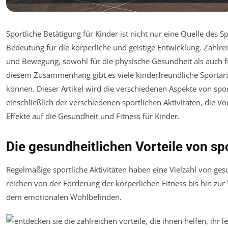
Sportliche Betätigung für Kinder ist nicht nur eine Quelle des 
Bedeutung für die körperliche und geistige Entwicklung. Zahlre
und Bewegung, sowohl für die physische Gesundheit als auch fü
diesem Zusammenhang gibt es viele kinderfreundliche Sportarten
können. Dieser Artikel wird die verschiedenen Aspekte von spor
einschließlich der verschiedenen sportlichen Aktivitäten, die V
Effekte auf die Gesundheit und Fitness für Kinder.
Die gesundheitlichen Vorteile von sp
Regelmäßige sportliche Aktivitäten haben eine Vielzahl von gesu
reichen von der Förderung der körperlichen Fitness bis hin zu
dem emotionalen Wohlbefinden.