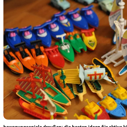
bewegungsspiele draußen: die besten ideen für aktive k