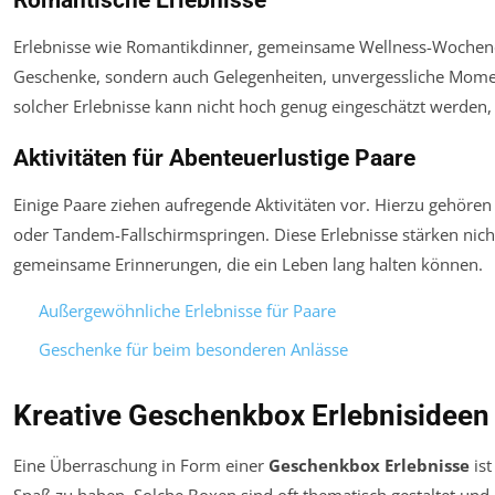
Romantische Erlebnisse
Erlebnisse wie Romantikdinner, gemeinsame Wellness-Wochenen
Geschenke, sondern auch Gelegenheiten, unvergessliche Momen
solcher Erlebnisse kann nicht hoch genug eingeschätzt werden, 
Aktivitäten für Abenteuerlustige Paare
Einige Paare ziehen aufregende Aktivitäten vor. Hierzu gehöre
oder Tandem-Fallschirmspringen. Diese Erlebnisse stärken nic
gemeinsame Erinnerungen, die ein Leben lang halten können.
Außergewöhnliche Erlebnisse für Paare
Geschenke für beim besonderen Anlässe
Kreative Geschenkbox Erlebnisideen
Eine Überraschung in Form einer
Geschenkbox Erlebnisse
ist
Spaß zu haben. Solche Boxen sind oft thematisch gestaltet und 