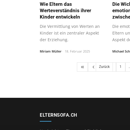
Wie Eltern das
Die Wic
Werteverständnis ihrer
emotio
Kinder entwickeln
zwische
Die Vermittlung von Werten an
Die emot
Kinder ist ein zentraler Aspekt
Eltern un
der Erziehung.
Aspekt d
Miriam Müller
18. Februar 2025
Michael Sc
Zurück
1
.
ELTERNSOFA.CH