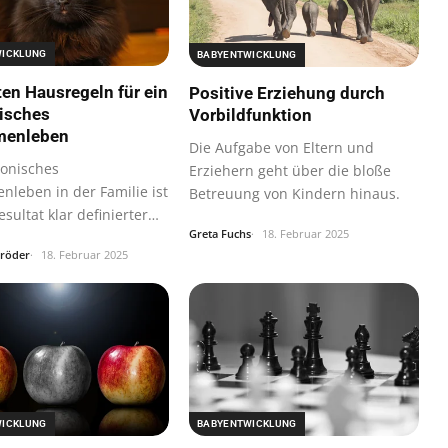
WICKLUNG
BABYENTWICKLUNG
ten Hausregeln für ein
Positive Erziehung durch
isches
Vorbildfunktion
enleben
Die Aufgabe von Eltern und
onisches
Erziehern geht über die bloße
leben in der Familie ist
Betreuung von Kindern hinaus.
esultat klar definierter
Greta Fuchs
18. Februar 2025
hröder
18. Februar 2025
WICKLUNG
BABYENTWICKLUNG