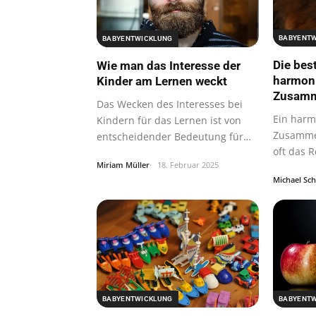
BABYENT
BABYENTWICKLUNG
Die bes
Wie man das Interesse der
harmon
Kinder am Lernen weckt
Zusamm
Das Wecken des Interesses bei
Ein harm
Kindern für das Lernen ist von
Zusammen
entscheidender Bedeutung für
oft das R
ihre…
Miriam Müller
18. Februar 2025
Regeln.
Michael Sc
BABYENTWICKLUNG
BABYENT