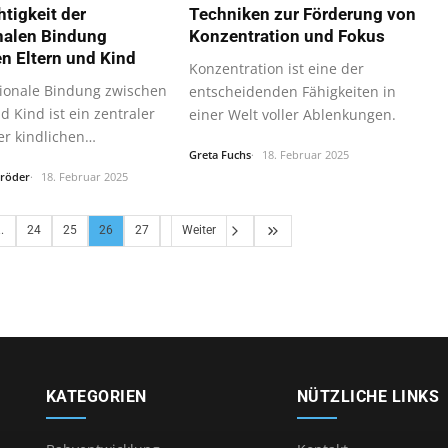
htigkeit der
Techniken zur Förderung von
nalen Bindung
Konzentration und Fokus
n Eltern und Kind
Konzentration ist eine der
ionale Bindung zwischen
entscheidenden Fähigkeiten in
d Kind ist ein zentraler
einer Welt voller Ablenkungen.
er kindlichen…
Greta Fuchs
18. Februar 2025
hröder
18. Februar 2025
..
24
25
26
27
Weiter
KATEGORIEN
NÜTZLICHE LINKS