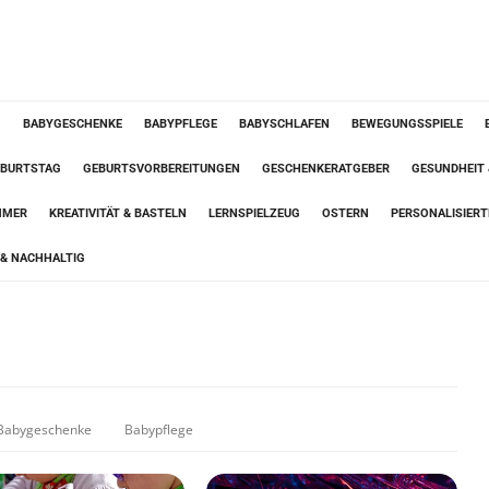
G
BABYGESCHENKE
BABYPFLEGE
BABYSCHLAFEN
BEWEGUNGSSPIELE
BURTSTAG
GEBURTSVORBEREITUNGEN
GESCHENKERATGEBER
GESUNDHEIT
MMER
KREATIVITÄT & BASTELN
LERNSPIELZEUG
OSTERN
PERSONALISIER
& NACHHALTIG
Babygeschenke
Babypflege