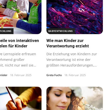
WICKLUNG
BABYENTWICKLUNG
eile von interaktiven
Wie man Kinder zur
elen für Kinder
Verantwortung erzieht
ve Lernspiele erfreuen
Die Erziehung von Kindern zur
nehmend großer
Verantwortung ist eine der
it, nicht nur weil sie
größten Herausforderungen,
chen…
denen Eltern…
hröder
18. Februar 2025
Greta Fuchs
18. Februar 2025