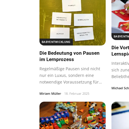
BABYENT
BABYENTWICKLUNG
Die Vort
Die Bedeutung von Pausen
Lernspi
im Lernprozess
Interakti
Regelmäßige Pausen sind nicht
sich zu
nur ein Luxus, sondern eine
Beliebthe
notwendige Voraussetzung für
Spaß ma
Michael Sc
effektives…
Miriam Müller
18. Februar 2025