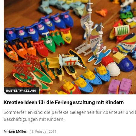
BABYENTWICKLUNG
Kreative Ideen für die Feriengestaltung mit Kindern
Sommerferien sind die perfekte Gelegenheit für Abenteuer und 
Beschäftigungen mit Kindern.
Miriam Müller
18. Februar 2025