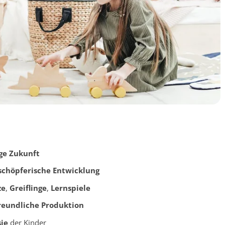
ge Zukunft
schöpferische Entwicklung
ze
,
Greiflinge
,
Lernspiele
eundliche Produktion
ie
der Kinder