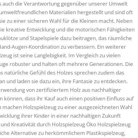
als auch die Verantwortung gegenüber unserer Umwelt
umweltfreundlichen Materialien hergestellt und sind oft
sie zu einer sicheren Wahl für die Kleinen macht. Neben
die kreative Entwicklung und die motorischen Fähigkeiten
uklötze und Stapelspiele dazu beitragen, das räumliche
and-Augen-Koordination zu verbessern. Ein weiterer
eug ist seine Langlebigkeit. Im Vergleich zu vielen
euge robuster und halten oft mehrere Generationen. Die
as natürliche Gefühl des Holzes sprechen zudem das
n und laden sie dazu ein, ihre Fantasie zu entdecken.
rwendung von zertifiziertem Holz aus nachhaltiger
in können, dass ihr Kauf auch einen positiven Einfluss auf
en machen Holzspielzeug zu einer ausgezeichneten Wahl
wicklung ihrer Kinder in einer nachhaltigen Zukunft
und Kreativität durch Holzspielzeug Öko Holzspielzeug
liche Alternative zu herkömmlichem Plastikspielzeug,