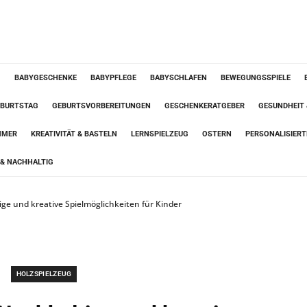
G
BABYGESCHENKE
BABYPFLEGE
BABYSCHLAFEN
BEWEGUNGSSPIELE
BURTSTAG
GEBURTSVORBEREITUNGEN
GESCHENKERATGEBER
GESUNDHEIT
MMER
KREATIVITÄT & BASTELN
LERNSPIELZEUG
OSTERN
PERSONALISIER
& NACHHALTIG
ige und kreative Spielmöglichkeiten für Kinder
HOLZSPIELZEUG