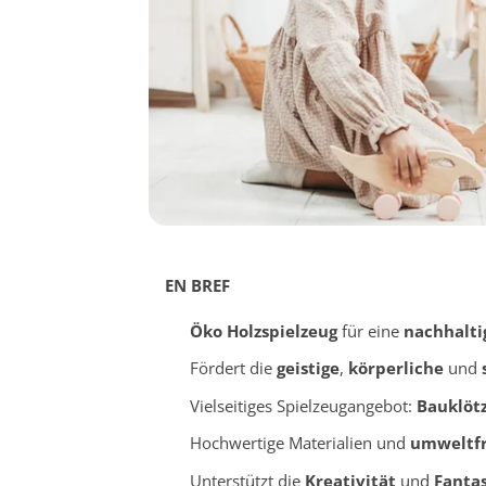
EN BREF
Öko Holzspielzeug
für eine
nachhalti
Fördert die
geistige
,
körperliche
und
Vielseitiges Spielzeugangebot:
Bauklöt
Hochwertige Materialien und
umweltfr
Unterstützt die
Kreativität
und
Fantas