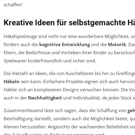
Kreative Ideen für selbstgemachte H
Häkelspielzeuge sind nicht nur eine wunderbare Möglichkeit, 
fördern auch die
kognitive Entwicklung
und die
Motorik
. Da
Eltern, die Bedürfnisse und Vorlieben ihrer Kinder zu berücksic
Spielwaren kinderfreundlich und sicher sind.
Die Vielzahl an Ideen, die von Kuscheltieren bis hin zu Greiflinge
Häkeln
sein kann. Einfachere Projekte eignen sich auch hervo
Häkler sich an komplexeren Designs versuchen können. Die Vor
auch in der
Nachhaltigkeit
und Individualität, da jedes Stück ei
Zusammenfassend lässt sich sagen, dass die Schaffung von
geh
Beschäftigung darstellt, sondern auch die Möglichkeit bietet, qu
Kleinen herzustellen. Angesichts der wachsenden Beliebtheit von
der Zukunft weiter an Bedeutung gewinnen wird.