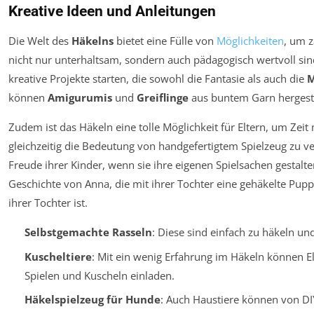
Kreative Ideen und Anleitungen
Die Welt des
Häkelns
bietet eine Fülle von
Möglichkeiten
, um 
nicht nur unterhaltsam, sondern auch pädagogisch wertvoll si
kreative Projekte starten, die sowohl die Fantasie als auch die
M
können
Amigurumis
und
Greiflinge
aus buntem Garn hergeste
Zudem ist das Häkeln eine tolle Möglichkeit für Eltern, um Zeit
gleichzeitig die Bedeutung von handgefertigtem Spielzeug zu ver
Freude ihrer Kinder, wenn sie ihre eigenen Spielsachen gestalten
Geschichte von Anna, die mit ihrer Tochter eine gehäkelte Pupp
ihrer Tochter ist.
Selbstgemachte Rasseln
: Diese sind einfach zu häkeln un
Kuscheltiere
: Mit ein wenig Erfahrung im Häkeln können El
Spielen und Kuscheln einladen.
Häkelspielzeug für Hunde
: Auch Haustiere können von DIY