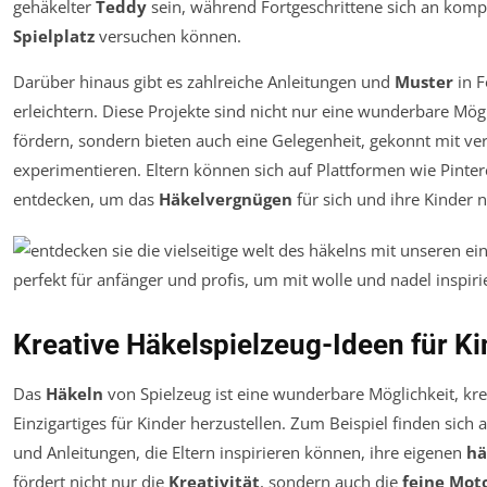
gehäkelter
Teddy
sein, während Fortgeschrittene sich an komp
Spielplatz
versuchen können.
Darüber hinaus gibt es zahlreiche Anleitungen und
Muster
in 
erleichtern. Diese Projekte sind nicht nur eine wunderbare Mögl
fördern, sondern bieten auch eine Gelegenheit, gekonnt mit v
experimentieren. Eltern können sich auf Plattformen wie Pinter
entdecken, um das
Häkelvergnügen
für sich und ihre Kinder 
Kreative Häkelspielzeug-Ideen für Ki
Das
Häkeln
von Spielzeug ist eine wunderbare Möglichkeit, krea
Einzigartiges für Kinder herzustellen. Zum Beispiel finden sich
und Anleitungen, die Eltern inspirieren können, ihre eigenen
hä
fördert nicht nur die
Kreativität
, sondern auch die
feine Mot