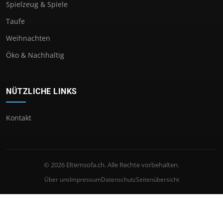
Spielzeug & Spiele
Taufe
Weihnachten
Öko & Nachhaltig
NÜTZLICHE LINKS
Kontakt
© 2026 Elternsofa.ch. Alle Rechte vorbehalten.
Über uns
Impressum
Datenschutz
Seitenübersicht