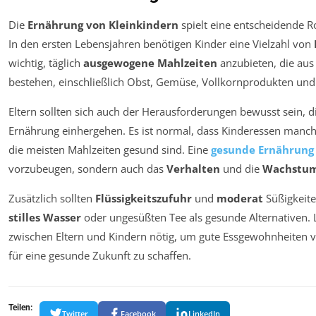
Die
Ernährung von Kleinkindern
spielt eine entscheidende Ro
In den ersten Lebensjahren benötigen Kinder eine Vielzahl von
wichtig, täglich
ausgewogene Mahlzeiten
anzubieten, die au
bestehen, einschließlich Obst, Gemüse, Vollkornprodukten und
Eltern sollten sich auch der Herausforderungen bewusst sein, d
Ernährung einhergehen. Es ist normal, dass Kinderessen manch
die meisten Mahlzeiten gesund sind. Eine
gesunde Ernährung
vorzubeugen, sondern auch das
Verhalten
und die
Wachstum
Zusätzlich sollten
Flüssigkeitszufuhr
und
moderat
Süßigkeite
stilles Wasser
oder ungesüßten Tee als gesunde Alternativen. L
zwischen Eltern und Kindern nötig, um gute Essgewohnheiten 
für eine gesunde Zukunft zu schaffen.
Teilen:
Twitter
Facebook
LinkedIn