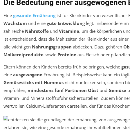
Die Bedeutung einer ausgewogenen E
Eine
gesunde Ernährung
ist für Kleinkinder von wesentlicher 
Wachstum
und eine
gute Entwicklung
legt. Insbesondere im 
zahlreiche
Nährstoffe
und
Vitamine
, um die körperlichen und
ist entscheidend, dass die Mahlzeiten der Kleinkinder aus einer
alle wichtigen
Nahrungsgruppen
abdecken. Dazu gehören
Ob
Molkereiprodukte
sowie
Proteine
aus Fleisch oder pflanzlic
Eltern können den Kindern bereits früh beibringen, welche
ges
eine
ausgewogene
Ernährung ist. Beispielsweise kann ein tägl
Gemüsesticks mit Hummus
nicht nur lecker sein, sondern bi
empfohlen,
mindestens fünf Portionen Obst
und
Gemüse
p
Vitamin- und Mineralstoffzufuhr sicherzustellen. Zudem könn
wertvollen Calcium-Lieferanten darstellen, der für das Knochen