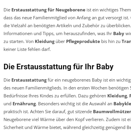
Die
Erstausstattung für Neugeborene
ist ein wichtiges Them
dass das neue Familienmitglied von Anfang an gut versorgt ist.
die Vielzahl an benötigten Artikeln und Zubehör zu überblicken.
Informationen und Tipps, um herauszufinden, was Ihr
Baby
wir
zu starten. Von
Kleidung
über
Pflegeprodukte
bis hin zu
Tra
keiner Liste fehlen darf.
Die Erstausstattung für Ihr Baby
Die
Erstausstattung
für ein neugeborenes Baby ist ein wichtige
des neuen Familienmitglieds. In den ersten Wochen benötigen S
Bedürfnisse Ihres Kindes zu erfüllen. Dazu gehören
Kleidung
,
und
Ernährung
. Besonders wichtig ist die Auswahl an
Babykl
praktisch ist. Achten Sie darauf, gut sitzende
Baumwollmütze
Neugeborene viel Wärme über den Kopf verlieren. Zudem ist e
Sicherheit und Wärme bietet, während gleichzeitig genügend Be