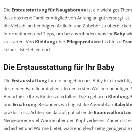
Die
Erstausstattung für Neugeborene
ist ein wichtiges Them
dass das neue Familienmitglied von Anfang an gut versorgt ist.
die Vielzahl an benötigten Artikeln und Zubehör zu überblicken.
Informationen und Tipps, um herauszufinden, was Ihr
Baby
wir
zu starten. Von
Kleidung
über
Pflegeprodukte
bis hin zu
Tra
keiner Liste fehlen darf.
Die Erstausstattung für Ihr Baby
Die
Erstausstattung
für ein neugeborenes Baby ist ein wichtige
des neuen Familienmitglieds. In den ersten Wochen benötigen S
Bedürfnisse Ihres Kindes zu erfüllen. Dazu gehören
Kleidung
,
und
Ernährung
. Besonders wichtig ist die Auswahl an
Babykl
praktisch ist. Achten Sie darauf, gut sitzende
Baumwollmütze
Neugeborene viel Wärme über den Kopf verlieren. Zudem ist e
Sicherheit und Wärme bietet, während gleichzeitig genügend Be