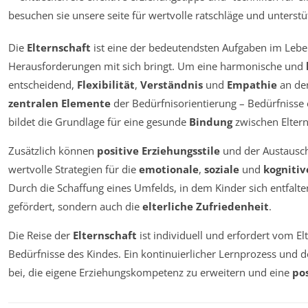
Die
Elternschaft
ist eine der bedeutendsten Aufgaben im Lebe
Herausforderungen mit sich bringt. Um eine harmonische und
entscheidend,
Flexibilität
,
Verständnis
und
Empathie
an den
zentralen Elemente
der Bedürfnisorientierung – Bedürfnisse
bildet die Grundlage für eine gesunde
Bindung
zwischen Eltern
Zusätzlich können
positive Erziehungsstile
und der Austausc
wertvolle Strategien für die
emotionale
,
soziale
und
kognitiv
Durch die Schaffung eines Umfelds, in dem Kinder sich entfalte
gefördert, sondern auch die
elterliche Zufriedenheit
.
Die Reise der
Elternschaft
ist individuell und erfordert vom Elt
Bedürfnisse des Kindes. Ein kontinuierlicher Lernprozess und 
bei, die eigene Erziehungskompetenz zu erweitern und eine
po