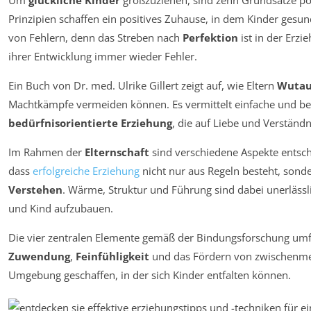
Um
glückliche Kinder
großzuziehen, sind zehn Grundsätze pos
Prinzipien schaffen ein positives Zuhause, in dem Kinder ges
von Fehlern, denn das Streben nach
Perfektion
ist in der Erz
ihrer Entwicklung immer wieder Fehler.
Ein Buch von Dr. med. Ulrike Gillert zeigt auf, wie Eltern
Wutau
Machtkämpfe vermeiden können. Es vermittelt einfache und b
bedürfnisorientierte Erziehung
, die auf Liebe und Verständn
Im Rahmen der
Elternschaft
sind verschiedene Aspekte entsch
dass
erfolgreiche Erziehung
nicht nur aus Regeln besteht, so
Verstehen
. Wärme, Struktur und Führung sind dabei unerlässl
und Kind aufzubauen.
Die vier zentralen Elemente gemäß der Bindungsforschung um
Zuwendung
,
Feinfühligkeit
und das Fördern von zwischenme
Umgebung geschaffen, in der sich Kinder entfalten können.