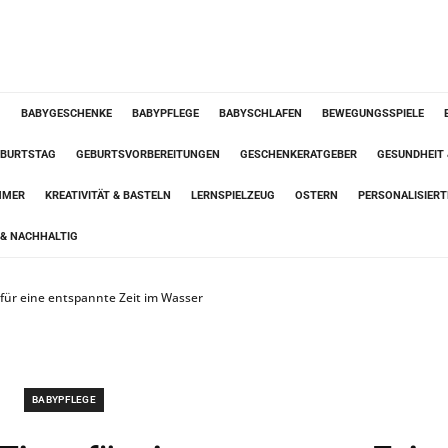
G
BABYGESCHENKE
BABYPFLEGE
BABYSCHLAFEN
BEWEGUNGSSPIELE
BURTSTAG
GEBURTSVORBEREITUNGEN
GESCHENKERATGEBER
GESUNDHEIT
MMER
KREATIVITÄT & BASTELN
LERNSPIELZEUG
OSTERN
PERSONALISIER
& NACHHALTIG
 für eine entspannte Zeit im Wasser
BABYPFLEGE