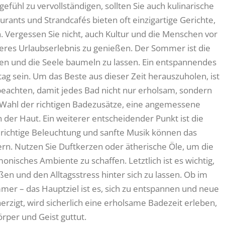
fühl zu vervollständigen, sollten Sie auch kulinarische
rants und Strandcafés bieten oft einzigartige Gerichte,
n. Vergessen Sie nicht, auch Kultur und die Menschen vor
res Urlaubserlebnis zu genießen. Der Sommer ist die
en und die Seele baumeln zu lassen. Ein entspannendes
tag sein. Um das Beste aus dieser Zeit herauszuholen, ist
u beachten, damit jedes Bad nicht nur erholsam, sondern
 Wahl der richtigen Badezusätze, eine angemessene
er Haut. Ein weiterer entscheidender Punkt ist die
ichtige Beleuchtung und sanfte Musik können das
rn. Nutzen Sie Duftkerzen oder ätherische Öle, um die
isches Ambiente zu schaffen. Letztlich ist es wichtig,
en und den Alltagsstress hinter sich zu lassen. Ob im
r – das Hauptziel ist es, sich zu entspannen und neue
erzigt, wird sicherlich eine erholsame Badezeit erleben,
örper und Geist guttut.