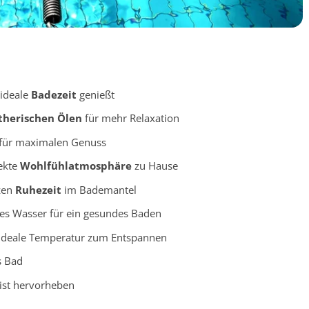
ideale
Badezeit
genießt
therischen Ölen
für mehr Relaxation
 für maximalen Genuss
fekte
Wohlfühlatmosphäre
zu Hause
zen
Ruhezeit
im Bademantel
res Wasser für ein gesundes Baden
e ideale Temperatur zum Entspannen
s Bad
ist hervorheben