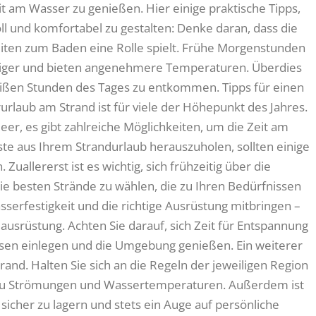
 am Wasser zu genießen. Hier einige praktische Tipps,
voll und komfortabel zu gestalten: Denke daran, dass die
eiten zum Baden eine Rolle spielt. Frühe Morgenstunden
uhiger und bieten angenehmere Temperaturen. Überdies
eißen Stunden des Tages zu entkommen. Tipps für einen
laub am Strand ist für viele der Höhepunkt des Jahres.
r, es gibt zahlreiche Möglichkeiten, um die Zeit am
e aus Ihrem Strandurlaub herauszuholen, sollten einige
uallererst ist es wichtig, sich frühzeitig über die
ie besten Strände zu wählen, die zu Ihren Bedürfnissen
serfestigkeit und die richtige Ausrüstung mitbringen –
srüstung. Achten Sie darauf, sich Zeit für Entspannung
sen einlegen und die Umgebung genießen. Ein weiterer
trand. Halten Sie sich an die Regeln der jeweiligen Region
r zu Strömungen und Wassertemperaturen. Außerdem ist
sicher zu lagern und stets ein Auge auf persönliche