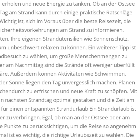
zu erholen und neue Energie zu tanken. Ob an der Ostsee
Tag am Strand kann durch einige praktische Ratschläge
htig ist, sich im Voraus über die beste Reisezeit, die
Sicherheitsvorkehrungen am Strand zu informieren.
hten, Ihre eigenen Strandutensilien wie Sonnenschutz,
m unbeschwert relaxen zu können. Ein weiterer Tipp ist
trandbesuch zu wählen, um große Menschenmengen zu
 am Nachmittag sind die Strände oft weniger überfüllt
phäre. Außerdem können Aktivitäten wie Schwimmen,
der Sonne liegen den Tag unvergesslich machen. Planen
schendurch zu erfrischen und neue Kraft zu schöpfen. Mit
en nächsten Strandtag optimal gestalten und die Zeit am
 für einen entspannten Strandurlaub Ein Strandurlaub ist
mer zu verbringen. Egal, ob man an der Ostsee oder am
iche Punkte zu berücksichtigen, um die Reise so angenehm
al ist es wichtig, die richtige Urlaubszeit zu wählen. Die