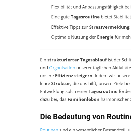
Flexibilität und Anpassungsfähigkeit be
Eine gute
Tagesroutine
bietet Stabilitä
Effektive Tipps zur
Stressvermeidung
.
Optimale Nutzung der
Energie
für mehr
Ein
strukturierter Tagesablauf
ist der Sch
und
Organisation
unserer täglichen Aktivität
unsere
Effizienz steigern
. Indem wir unser
klare
Struktur
, die uns hilft, unsere Ziele 
Entwicklung solch einer
Tagesroutine
förder
dazu bei, das
Familienleben
harmonischer z
Die Bedeutung von Routine
Routinen
sind ein wesentlicher Bestandteil,