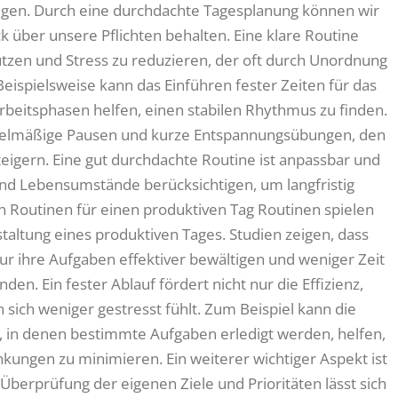
tigen. Durch eine durchdachte Tagesplanung können wir
k über unsere Pflichten behalten. Eine klare Routine
nutzen und Stress zu reduzieren, der oft durch Unordnung
Beispielsweise kann das Einführen fester Zeiten für das
rbeitsphasen helfen, einen stabilen Rhythmus zu finden.
elmäßige Pausen und kurze Entspannungsübungen, den
teigern. Eine gut durchdachte Routine ist anpassbar und
 und Lebensumstände berücksichtigen, um langfristig
on Routinen für einen produktiven Tag Routinen spielen
taltung eines produktiven Tages. Studien zeigen, dass
r ihre Aufgaben effektiver bewältigen und weniger Zeit
n. Ein fester Ablauf fördert nicht nur die Effizienz,
 sich weniger gestresst fühlt. Zum Beispiel kann die
ke, in denen bestimmte Aufgaben erledigt werden, helfen,
nkungen zu minimieren. Ein weiterer wichtiger Aspekt ist
Überprüfung der eigenen Ziele und Prioritäten lässt sich