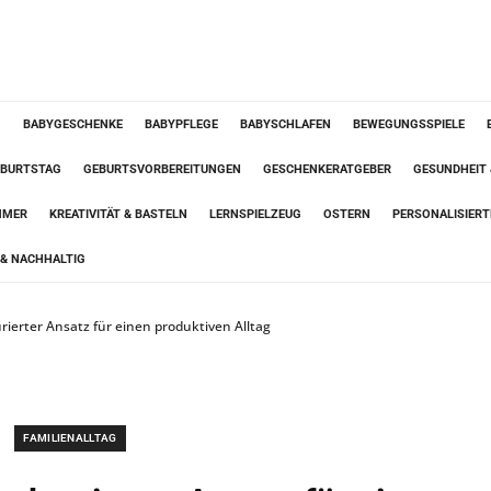
G
BABYGESCHENKE
BABYPFLEGE
BABYSCHLAFEN
BEWEGUNGSSPIELE
BURTSTAG
GEBURTSVORBEREITUNGEN
GESCHENKERATGEBER
GESUNDHEIT
MMER
KREATIVITÄT & BASTELN
LERNSPIELZEUG
OSTERN
PERSONALISIER
& NACHHALTIG
rierter Ansatz für einen produktiven Alltag
FAMILIENALLTAG