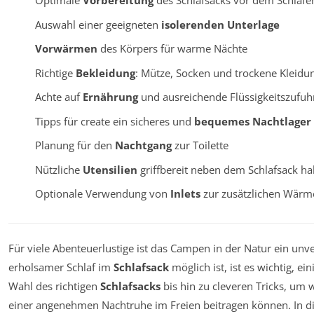
Optimale
Vorbereitung
des Schlafsacks vor dem Schlafe
Auswahl einer geeigneten
isolerenden Unterlage
Vorwärmen
des Körpers für warme Nächte
Richtige
Bekleidung
: Mütze, Socken und trockene Kleidu
Achte auf
Ernährung
und ausreichende Flüssigkeitszufuh
Tipps für create ein sicheres und
bequemes Nachtlager
Planung für den
Nachtgang
zur Toilette
Nützliche
Utensilien
griffbereit neben dem Schlafsack h
Optionale Verwendung von
Inlets
zur zusätzlichen Wärm
Für viele Abenteuerlustige ist das Campen in der Natur ein unve
erholsamer Schlaf im
Schlafsack
möglich ist, ist es wichtig, e
Wahl des richtigen
Schlafsacks
bis hin zu cleveren Tricks, um w
einer angenehmen Nachtruhe im Freien beitragen können. In die