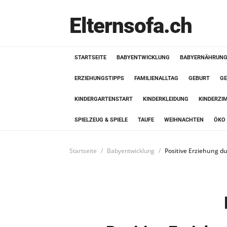
Elternsofa.ch
STARTSEITE
BABYENTWICKLUNG
BABYERNÄHRUN
ERZIEHUNGSTIPPS
FAMILIENALLTAG
GEBURT
GE
KINDERGARTENSTART
KINDERKLEIDUNG
KINDERZI
SPIELZEUG & SPIELE
TAUFE
WEIHNACHTEN
ÖKO 
Startseite
Babyentwicklung
Positive Erziehung d