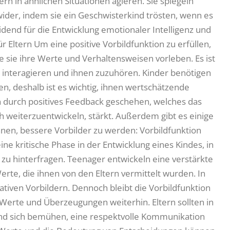
ern in ähnlichen Situationen agieren. Sie spiegeln
wider, indem sie ein Geschwisterkind trösten, wenn es
idend für die Entwicklung emotionaler Intelligenz und
ür Eltern Um eine positive Vorbildfunktion zu erfüllen,
e sie ihre Werte und Verhaltensweisen vorleben. Es ist
 interagieren und ihnen zuzuhören. Kinder benötigen
n, deshalb ist es wichtig, ihnen wertschätzende
durch positives Feedback geschehen, welches das
h weiterzuentwickeln, stärkt. Außerdem gibt es einige
nnen, bessere Vorbilder zu werden: Vorbildfunktion
ine kritische Phase in der Entwicklung eines Kindes, in
 zu hinterfragen. Teenager entwickeln eine verstärkte
erte, die ihnen von den Eltern vermittelt wurden. In
ativen Vorbildern. Dennoch bleibt die Vorbildfunktion
 Werte und Überzeugungen weiterhin. Eltern sollten in
 und sich bemühen, eine respektvolle Kommunikation