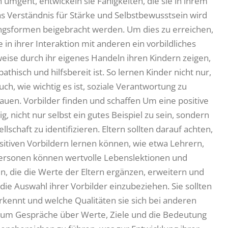
n umgeht, entwickeln sie Fähigkeiten, die sie in ihrem
 Verständnis für Stärke und Selbstbewusstsein wird
ngsformen beigebracht werden. Um dies zu erreichen,
e in ihrer Interaktion mit anderen ein vorbildliches
weise durch ihr eigenes Handeln ihren Kindern zeigen,
thisch und hilfsbereit ist. So lernen Kinder nicht nur,
ch, wie wichtig es ist, soziale Verantwortung zu
n. Vorbilder finden und schaffen Um eine positive
g, nicht nur selbst ein gutes Beispiel zu sein, sondern
llschaft zu identifizieren. Eltern sollten darauf achten,
sitiven Vorbildern lernen können, wie etwa Lehrern,
ersonen können wertvolle Lebenslektionen und
n, die die Werte der Eltern ergänzen, erweitern und
in die Auswahl ihrer Vorbilder einzubeziehen. Sie sollten
erkennt und welche Qualitäten sie sich bei anderen
, um Gespräche über Werte, Ziele und die Bedeutung