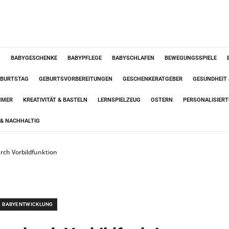
G
BABYGESCHENKE
BABYPFLEGE
BABYSCHLAFEN
BEWEGUNGSSPIELE
BURTSTAG
GEBURTSVORBEREITUNGEN
GESCHENKERATGEBER
GESUNDHEIT
MMER
KREATIVITÄT & BASTELN
LERNSPIELZEUG
OSTERN
PERSONALISIER
& NACHHALTIG
urch Vorbildfunktion
BABYENTWICKLUNG