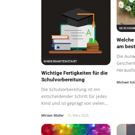
GESCHENK
Welche
am best
Die Ausw
KINDERGARTENSTART
Geschenk
Herausfo
Wichtige Fertigkeiten für die
besonde
Schulvorbereitung
Michael Sc
Die Schulvorbereitung ist ein
entscheidender Schritt für jedes
Kind und ist geprägt von vielen…
Miriam Müller
13. März 2025