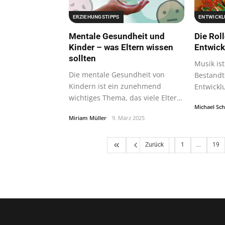
ERZIEHUNGSTIPPS
ENTWICKL
Mentale Gesundheit und
Die Rol
Kinder – was Eltern wissen
Entwick
sollten
Musik ist
Die mentale Gesundheit von
Bestandt
Kindern ist ein zunehmend
Entwicklu
wichtiges Thema, das viele Eltern
umfasst.
Michael Sc
beschäftigt.
Miriam Müller
9. März 2025
Zurück
1
...
19