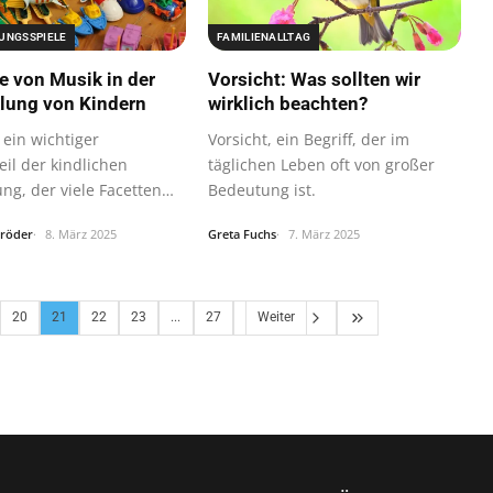
UNGSSPIELE
FAMILIENALLTAG
le von Musik in der
Vorsicht: Was sollten wir
lung von Kindern
wirklich beachten?
 ein wichtiger
Vorsicht, ein Begriff, der im
eil der kindlichen
täglichen Leben oft von großer
ng, der viele Facetten
Bedeutung ist.
hröder
8. März 2025
Greta Fuchs
7. März 2025
20
21
22
23
...
27
Weiter