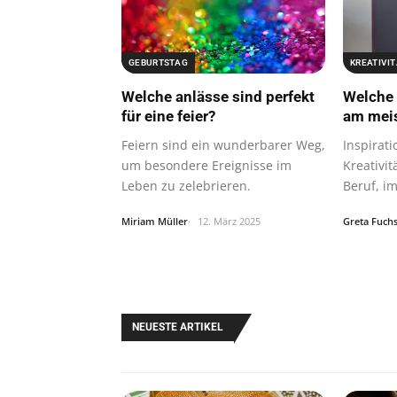
GEBURTSTAG
KREATIVIT
Welche anlässe sind perfekt
Welche 
für eine feier?
am mei
Feiern sind ein wunderbarer Weg,
Inspirati
um besondere Ereignisse im
Kreativi
Leben zu zelebrieren.
Beruf, i
Miriam Müller
12. März 2025
Greta Fuch
NEUESTE ARTIKEL