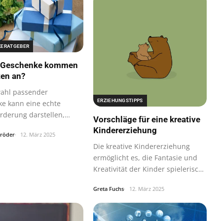
ERATGEBER
 Geschenke kommen
en an?
ahl passender
ERZIEHUNGSTIPPS
e kann eine echte
rderung darstellen,
Vorschläge für eine kreative
rs wenn man…
Kindererziehung
hröder
12. März 2025
Die kreative Kindererziehung
ermöglicht es, die Fantasie und
Kreativität der Kinder spielerisch
zu…
Greta Fuchs
12. März 2025