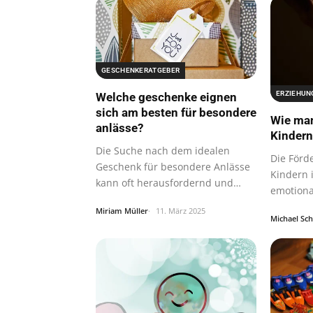
GESCHENKERATGEBER
ERZIEHUN
Welche geschenke eignen
sich am besten für besondere
Wie man
anlässe?
Kindern
Die Suche nach dem idealen
Die Förd
Geschenk für besondere Anlässe
Kindern 
kann oft herausfordernd und
emotiona
gleichzeitig…
Miriam Müller
11. März 2025
Michael Sc