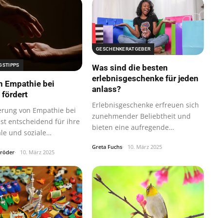
GESCHENKERATGEBER
GSTIPPS
Was sind die besten
erlebnisgeschenke für jeden
 Empathie bei
anlass?
 fördert
Erlebnisgeschenke erfreuen sich
erung von Empathie bei
zunehmender Beliebtheit und
ist entscheidend für ihre
bieten eine aufregende
le und soziale…
Möglichkeit…
Greta Fuchs
10. März 2025
hröder
10. März 2025