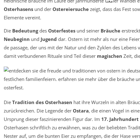
heidnische Bräuche im Lauf
Osterhasens
und der
Ostereiersuche
zeigt, dass das Fest so
Elemente vereint.
Die
Bedeutung
des
Osterfestes
und seiner
Bräuche
erstreckt
Neubeginn
und
Jugend
dar. Ostern ist mehr als nur eine Feier;
de passage, der uns mit der Natur und den Zyklen des Lebens 
damit verbundenen Rituale sind Teil dieser
magischen
Zeit, d
Die
Tradition des Osterhasen
hat ihre Wurzeln in alten Bräuc
zurückreichen. Die Legende der
Ostara
, die einen Vogel in ei
Ursprung dieser faszinierenden Figur dar. Im
17. Jahrhundert
Osterhasen schriftlich zu erwähnen, was zu der beliebten Tradi
Nester auf, um die bunten Eier zu empfangen, die der Hase vers