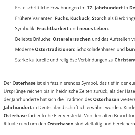
Erste schriftliche Erwähnungen im
17. Jahrhundert
in
De
Frühere Varianten:
Fuchs
,
Kuckuck
,
Storch
als Eierbringe
Symbolik:
Fruchtbarkeit
und
neues Leben
.
Beliebte Bräuche:
Ostereiersuchen
und das Aufstellen v
Moderne
Ostertraditionen
: Schokoladenhasen und
bun
Starke kulturelle und religiöse Verbindungen zu
Christe
Der
Osterhase
ist ein faszinierendes Symbol, das tief in der eu
Ursprünge reichen bis in heidnische Zeiten zurück, als der Hase
der Jahrhunderte hat sich die Tradition des
Osterhasen
weitere
Jahrhundert
in Deutschland schriftlich erwähnt worden. Kinder
Osterhase
farbenfrohe Eier versteckt. Von den alten Brauchtüm
Rituale rund um den
Osterhasen
sind vielfältig und bereicher