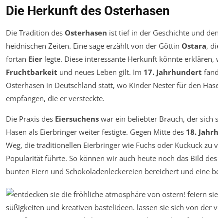
Die Herkunft des Osterhasen
Die Tradition des
Osterhasen
ist tief in der Geschichte und d
heidnischen Zeiten. Eine sage erzählt von der Göttin
Ostara
, d
fortan
Eier
legte. Diese interessante Herkunft könnte erklären,
Fruchtbarkeit
und neues Leben gilt. Im
17. Jahrhundert
fand
Osterhasen in Deutschland statt, wo Kinder Nester für den Hase
empfangen, die er versteckte.
Die Praxis des
Eiersuchens
war ein beliebter Brauch, der sich s
Hasen als Eierbringer weiter festigte. Gegen Mitte des
18. Jahr
Weg, die traditionellen Eierbringer wie Fuchs oder Kuckuck zu 
Popularität führte. So können wir auch heute noch das Bild de
bunten Eiern und Schokoladenleckereien bereichert und eine 