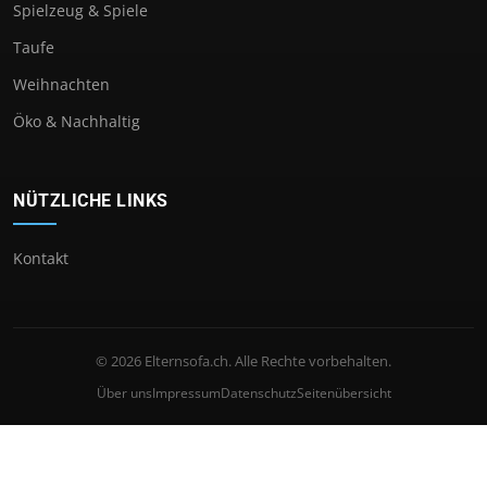
Spielzeug & Spiele
Taufe
Weihnachten
Öko & Nachhaltig
NÜTZLICHE LINKS
Kontakt
© 2026 Elternsofa.ch. Alle Rechte vorbehalten.
Über uns
Impressum
Datenschutz
Seitenübersicht