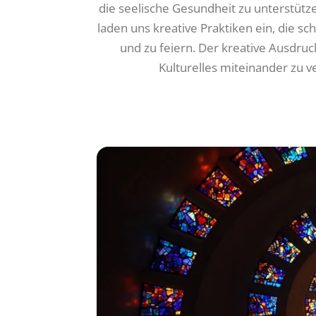
die seelische Gesundheit zu unterstützen
laden uns kreative Praktiken ein, die 
und zu feiern. Der kreative Ausdruc
Kulturelles miteinander zu v