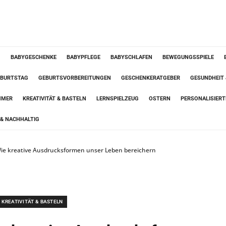
G
BABYGESCHENKE
BABYPFLEGE
BABYSCHLAFEN
BEWEGUNGSSPIELE
BURTSTAG
GEBURTSVORBEREITUNGEN
GESCHENKERATGEBER
GESUNDHEIT
MMER
KREATIVITÄT & BASTELN
LERNSPIELZEUG
OSTERN
PERSONALISIER
& NACHHALTIG
Wie kreative Ausdrucksformen unser Leben bereichern
KREATIVITÄT & BASTELN