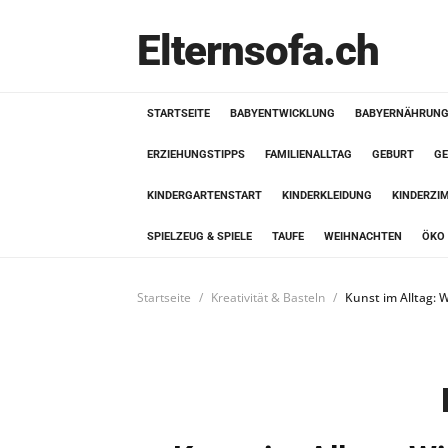
Elternsofa.ch
STARTSEITE
BABYENTWICKLUNG
BABYERNÄHRUN
ERZIEHUNGSTIPPS
FAMILIENALLTAG
GEBURT
GE
KINDERGARTENSTART
KINDERKLEIDUNG
KINDERZI
SPIELZEUG & SPIELE
TAUFE
WEIHNACHTEN
ÖKO 
Startseite
Kreativität & Basteln
Kunst im Alltag: 