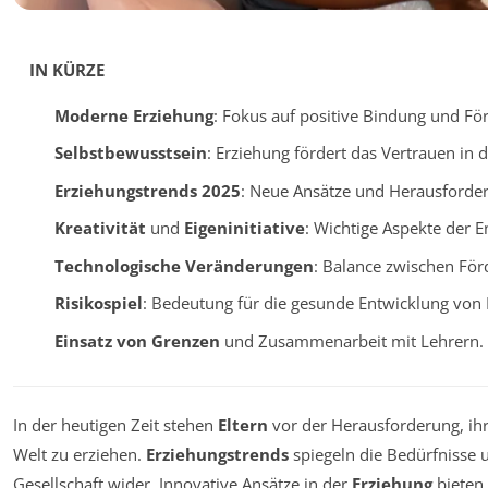
IN KÜRZE
Moderne Erziehung
: Fokus auf positive Bindung und Fö
Selbstbewusstsein
: Erziehung fördert das Vertrauen in 
Erziehungstrends 2025
: Neue Ansätze und Herausforder
Kreativität
und
Eigeninitiative
: Wichtige Aspekte der 
Technologische Veränderungen
: Balance zwischen Fö
Risikospiel
: Bedeutung für die gesunde Entwicklung von 
Einsatz von Grenzen
und Zusammenarbeit mit Lehrern.
In der heutigen Zeit stehen
Eltern
vor der Herausforderung, ih
Welt zu erziehen.
Erziehungstrends
spiegeln die Bedürfnisse
Gesellschaft wider. Innovative Ansätze in der
Erziehung
bieten 