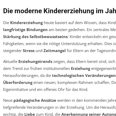
Die moderne Kindererziehung im Ja
Die
Kindererziehung
heute basiert auf dem Wissen, dass Kin
langfristige Bindungen
am besten gedeihen. Ein zentrales M
Stärkung des Selbstbewusstseins
: Kinder entwickeln ein ges
Fähigkeiten, wenn sie die nötige Unterstützung erhalten. Dies ist
steigender
Stress
und
Zeitmangel
für Eltern an der Tagesordn
Aktuelle
Erziehungstrends
zeigen, dass Eltern bereit sind, sic
dem Trend zur frühen institutionellen
Erziehung
entgegenwirkt.
Herausforderungen, da die
technologischen Veränderungen
Überforderung
einen neuen, komplexen Rahmen schaffen. Diese
Eigeninitiative und ein offenes Ohr für das Kind.
Neue
pädagogische Ansätze
werden in den kommenden Jahre
tiefgreifende Veränderungen in der Erziehung. Um die Herausfor
wichtig, die
Liebe
zum Kind, die
Anerkennung seiner Auton