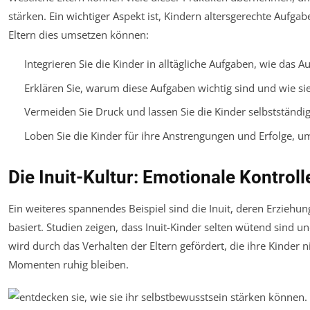
stärken. Ein wichtiger Aspekt ist, Kindern altersgerechte Aufgab
Eltern dies umsetzen können:
Integrieren Sie die Kinder in alltägliche Aufgaben, wie das
Erklären Sie, warum diese Aufgaben wichtig sind und wie sie
Vermeiden Sie Druck und lassen Sie die Kinder selbstständig
Loben Sie die Kinder für ihre Anstrengungen und Erfolge, um
Die Inuit-Kultur: Emotionale Kontroll
Ein weiteres spannendes Beispiel sind die Inuit, deren Erziehu
basiert. Studien zeigen, dass Inuit-Kinder selten wütend sind 
wird durch das Verhalten der Eltern gefördert, die ihre Kinder 
Momenten ruhig bleiben.