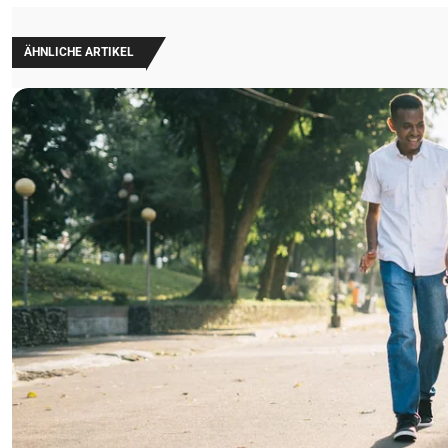
ÄHNLICHE ARTIKEL