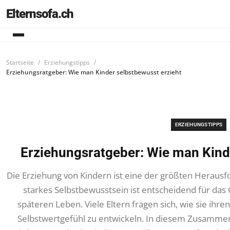
Elternsofa.ch
Startseite
Erziehungstipps
Erziehungsratgeber: Wie man Kinder selbstbewusst erzieht
ERZIEHUNGSTIPPS
Erziehungsratgeber: Wie man Kind
Die Erziehung von Kindern ist eine der größten Herausf
starkes Selbstbewusstsein ist entscheidend für das 
späteren Leben. Viele Eltern fragen sich, wie sie ihr
Selbstwertgefühl zu entwickeln. In diesem Zusammenha