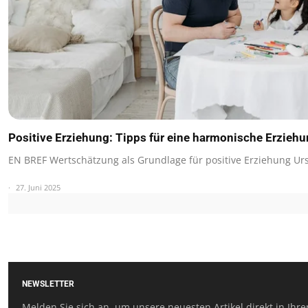
Positive Erziehung: Tipps für eine harmonische Erzieh
EN BREF Wertschätzung als Grundlage für positive Erziehung U
27. Juni 2025
NEWSLETTER
Melden Sie sich an, um unsere neuesten Artikel direkt in Ihre