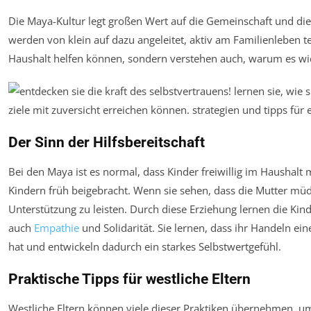
Die Maya-Kultur legt großen Wert auf die Gemeinschaft und die
werden von klein auf dazu angeleitet, aktiv am Familienleben te
Haushalt helfen können, sondern verstehen auch, warum es wi
Der Sinn der Hilfsbereitschaft
Bei den Maya ist es normal, dass Kinder freiwillig im Haushalt m
Kindern früh beigebracht. Wenn sie sehen, dass die Mutter müde i
Unterstützung zu leisten. Durch diese Erziehung lernen die Kind
auch
Empathie
und Solidarität. Sie lernen, dass ihr Handeln ei
hat und entwickeln dadurch ein starkes Selbstwertgefühl.
Praktische Tipps für westliche Eltern
Westliche Eltern können viele dieser Praktiken übernehmen, um