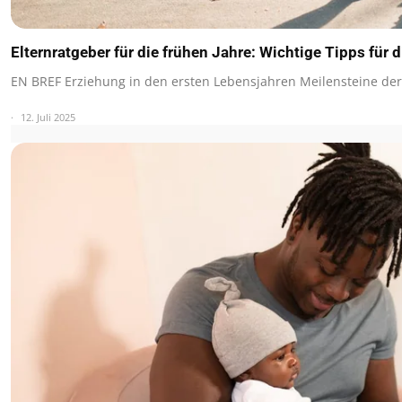
Elternratgeber für die frühen Jahre: Wichtige Tipps für 
EN BREF Erziehung in den ersten Lebensjahren Meilensteine de
12. Juli 2025