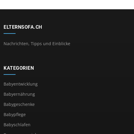
ELTERNSOFA.CH
Nachrichten, Tipps und Einblicke
KATEGORIEN
Babyentwicklung
Babyernährung
Babygeschenke
Babypflege
Babyschlafen