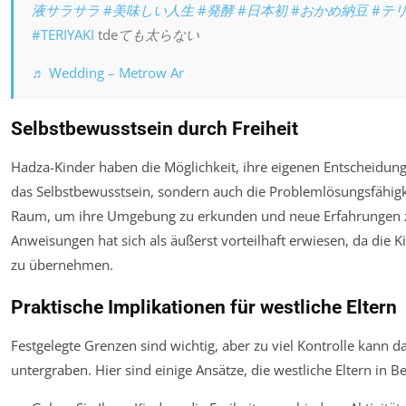
液サラサラ
#美味しい人生
#発酵
#日本初
#おかめ納豆
#テ
#TERIYAKI
tdeても太らない
♬ Wedding – Metrow Ar
Selbstbewusstsein durch Freiheit
Hadza-Kinder haben die Möglichkeit, ihre eigenen Entscheidungen
das Selbstbewusstsein, sondern auch die Problemlösungsfähigk
Raum, um ihre Umgebung zu erkunden und neue Erfahrungen zu
Anweisungen hat sich als äußerst vorteilhaft erwiesen, da die 
zu übernehmen.
Praktische Implikationen für westliche Eltern
Festgelegte Grenzen sind wichtig, aber zu viel Kontrolle kann 
untergraben. Hier sind einige Ansätze, die westliche Eltern in Be