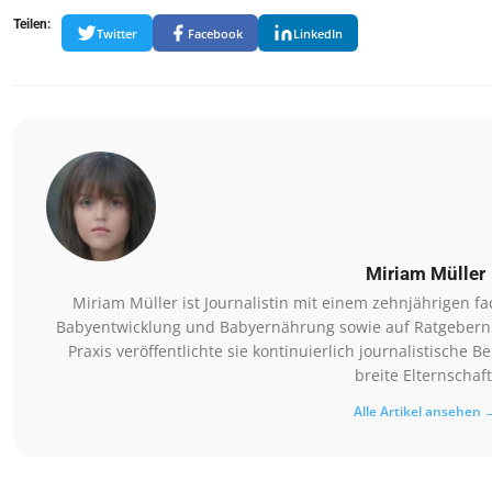
Teilen:
Twitter
Facebook
LinkedIn
Miriam Müller
Miriam Müller ist Journalistin mit einem zehnjährigen 
Babyentwicklung und Babyernährung sowie auf Ratgebern 
Praxis veröffentlichte sie kontinuierlich journalistische 
breite Elternschaft
Alle Artikel ansehen 