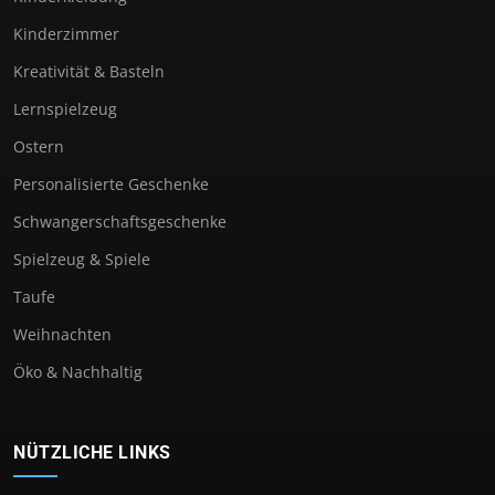
Kinderzimmer
Kreativität & Basteln
Lernspielzeug
Ostern
Personalisierte Geschenke
Schwangerschaftsgeschenke
Spielzeug & Spiele
Taufe
Weihnachten
Öko & Nachhaltig
NÜTZLICHE LINKS