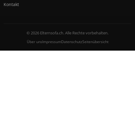
Kontakt
© 2026 Elternsofa.ch. Alle Rechte vorbehalten.
Über uns
Impressum
Datenschutz
Seitenübersicht