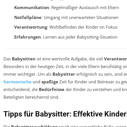
Kommunikation
: Regelmäßiger Austausch mit Eltern
Notfallpläne
: Umgang mit unerwarteten Situationen
Verantwortung
: Wohlbefinden der Kinder im Fokus
Erfahrungen
: Lernen aus jeder Babysitting-Situation
Das
Babysitten
ist eine wertvolle Aufgabe, die viel
Verantwor
Besonders in der heutigen Zeit, in der viele Eltern berufstätig si
immer wichtiger. Um als
Babysitter
erfolgreich zu sein, sind e
harmonische
und
spaßige
Zeit für Kinder und Betreuer zu gew
entscheidend, die
Bedürfnisse
der Kinder zu verstehen und kr
Beteiligten bereichernd sind.
Tipps für Babysitter: Effektive Kind
Die
Babysitterausbildung
spielt eine wesentliche Rolle, wenn