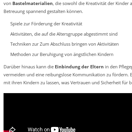
von
Bastelmaterialien
, die sowohl die Kreativität der Kinder
Betreuung spannend gestalten können.
Spiele zur Förderung der Kreativität
Aktivitäten, die auf die Altersgruppe abgestimmt sind
Techniken zur Zum Abschluss bringen von Aktivitäten
Methoden zur Beruhigung von ängstlichen Kindern
Darüber hinaus kann die
Einbindung der Eltern
in den Pflege
vermeiden und eine reibungslose Kommunikation zu fördern. Elt
mit ihren Kindern zu lassen, was Vertrauen und Sicherheit für be