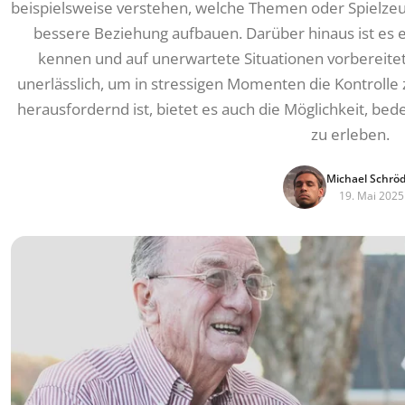
beispielsweise verstehen, welche Themen oder Spielzeu
bessere Beziehung aufbauen. Darüber hinaus ist es 
kennen und auf unerwartete Situationen vorbereitet
unerlässlich, um in stressigen Momenten die Kontrolle 
herausfordernd ist, bietet es auch die Möglichkeit, b
zu erleben.
Michael Schrö
19. Mai 2025