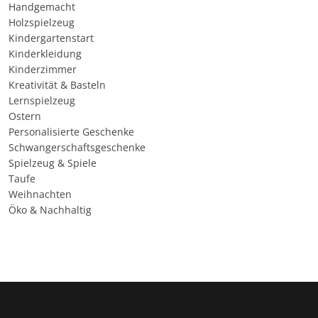
Handgemacht
Holzspielzeug
Kindergartenstart
Kinderkleidung
Kinderzimmer
Kreativität & Basteln
Lernspielzeug
Ostern
Personalisierte Geschenke
Schwangerschaftsgeschenke
Spielzeug & Spiele
Taufe
Weihnachten
Öko & Nachhaltig