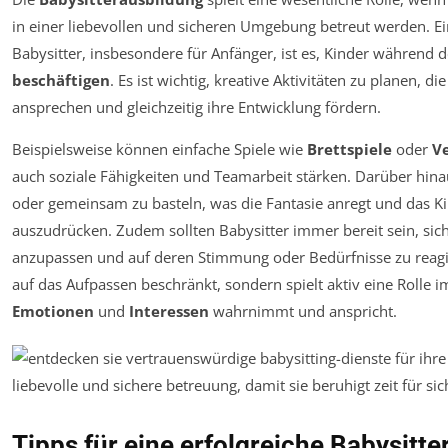
in einer liebevollen und sicheren Umgebung betreut werden. E
Babysitter, insbesondere für Anfänger, ist es, Kinder während 
beschäftigen
. Es ist wichtig, kreative Aktivitäten zu planen, d
ansprechen und gleichzeitig ihre Entwicklung fördern.
Beispielsweise können einfache Spiele wie
Brettspiele
oder
V
auch soziale Fähigkeiten und Teamarbeit stärken. Darüber hinau
oder gemeinsam zu basteln, was die Fantasie anregt und das Kin
auszudrücken. Zudem sollten Babysitter immer bereit sein, sich
anzupassen und auf deren Stimmung oder Bedürfnisse zu reagier
auf das Aufpassen beschränkt, sondern spielt aktiv eine Rolle 
Emotionen
und
Interessen
wahrnimmt und anspricht.
Tipps für eine erfolgreiche Babysitt