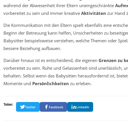
während der Abwesenheit ihrer Eltern uneingeschränkte
Aufm
vorbereitet zu sein und immer kreative
Aktivitäten
zur Hand z
Die Kommunikation mit den Eltern spielt ebenfalls eine entsche
Beginn der Betreuung kann helfen, Unsicherheiten zu beseitig
Babysitter beispielsweise verstehen, welche Themen oder Spiel
bessere Beziehung aufbauen.
Darüber hinaus ist es entscheidend, die eigenen
Grenzen zu k
vorbereitet zu sein. Ruhe und Gelassenheit sind unerlässlich, 
behalten. Selbst wenn das Babysitten herausfordernd ist, biete
Momente und
Persönlichkeiten
zu erleben.
Teilen:
Twitter
Facebook
LinkedIn