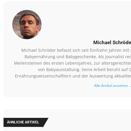
Michael Schröde
Michael Schröder befasst sich seit fünfzehn Jahren mi
Babyernährung und Babygeschenke. Als Journalist rec
Meilensteinen des ersten Lebensjahres, zur altersgerechte
von Babyausstattung. Seine Arbeit beruht auf 
Ernährungswissenschaftlern und der Auswertung aktueller 
Alle Artikel ansehen 
ÄHNLICHE ARTIKEL