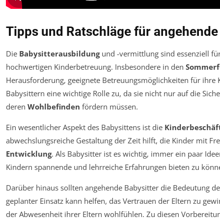
Tipps und Ratschläge für angehende 
Die
Babysitterausbildung
und -vermittlung sind essenziell fü
hochwertigen Kinderbetreuung. Insbesondere in den
Sommerf
Herausforderung, geeignete Betreuungsmöglichkeiten für ihre 
Babysittern eine wichtige Rolle zu, da sie nicht nur auf die Sic
deren
Wohlbefinden
fördern müssen.
Ein wesentlicher Aspekt des Babysittens ist die
Kinderbeschäf
abwechslungsreiche Gestaltung der Zeit hilft, die Kinder mit F
Entwicklung
. Als Babysitter ist es wichtig, immer ein paar Ide
Kindern spannende und lehrreiche Erfahrungen bieten zu könn
Darüber hinaus sollten angehende Babysitter die Bedeutung d
geplanter Einsatz kann helfen, das Vertrauen der Eltern zu gewi
der Abwesenheit ihrer Eltern wohlfühlen. Zu diesen Vorbereit