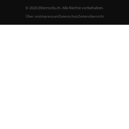
© 2026 Elternsofa.ch. Alle Rechte vorbehalten.
Über uns
Impressum
Datenschutz
Seitenübersicht