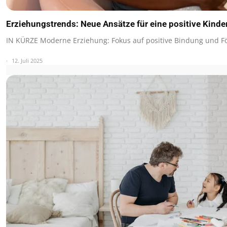
Erziehungstrends: Neue Ansätze für eine positive Kind
IN KÜRZE Moderne Erziehung: Fokus auf positive Bindung und F
12. Juli 2025