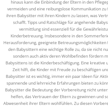
hinaus kann die Einbindung der Eltern in den Pflege
vermeiden und eine reibungslose Kommunikation zu för
ihren Babysitter mit ihren Kindern zu lassen, was Vert
schafft. Tipps und Ratschläge für angehende Babysi
vermittlung sind essenziell für die Gewährleist
Kinderbetreuung. Insbesondere in den Sommerferien
Herausforderung, geeignete Betreuungsmöglichkeiten f
den Babysittern eine wichtige Rolle zu, da sie nicht nu
sondern auch aktiv deren Wohlbefinden fördern m
Babysittens ist die Kinderbeschäftigung. Eine kreativ
Zeit hilft, die Kinder mit Freude zu beschäftigen un
Babysitter ist es wichtig, immer ein paar Ideen für Ak
spannende und lehrreiche Erfahrungen bieten zu kön
Babysitter die Bedeutung der Vorbereitung nicht unters
helfen, das Vertrauen der Eltern zu gewinnen und sor
Abwesenheit ihrer Eltern wohlfühlen. Zu diesen Vorbe