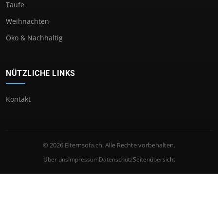
Taufe
Weihnachten
Öko & Nachhaltig
NÜTZLICHE LINKS
Kontakt
© 2026 Elternsofa.ch. Alle Rechte vorbehalten.
Über uns
Impressum
Datenschutz
Seitenübersicht