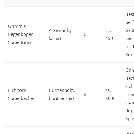
Best
perf
Grimm's
Ahornholz,
ca.
Grö
Regenbogen-
6
lasiert
45 €
leic
Stapelturm
förd
Kon
Güns
Bec
sich
Eichhorn
Buchenholz,
ca.
8
ine
Stapelbecher
bunt lackiert
20 €
stap
dop
Spie