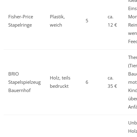
Idea
Eins
Fisher-Price
Plastik,
ca.
Mona
5
Stapelringe
weich
12 €
Rein
wen
Fee
The
(Tie
BRIO
Bau
Holz, teils
ca.
Stapelspielzeug
6
moti
bedruckt
35 €
Bauernhof
Kind
über
Anf
Unb
Holz