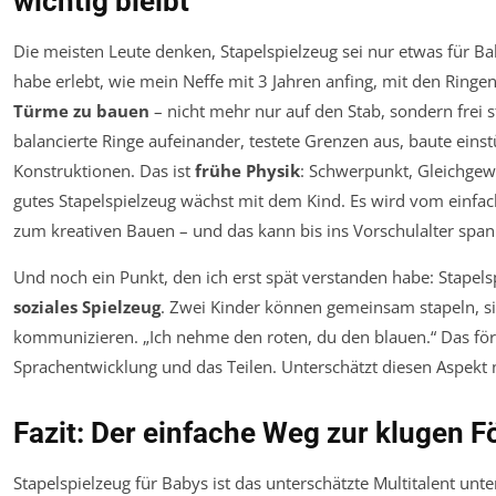
wichtig bleibt
Die meisten Leute denken, Stapelspielzeug sei nur etwas für Ba
habe erlebt, wie mein Neffe mit 3 Jahren anfing, mit den Ringe
Türme zu bauen
– nicht mehr nur auf den Stab, sondern frei s
balancierte Ringe aufeinander, testete Grenzen aus, baute eins
Konstruktionen. Das ist
frühe Physik
: Schwerpunkt, Gleichgewic
gutes Stapelspielzeug wächst mit dem Kind. Es wird vom einfa
zum kreativen Bauen – und das kann bis ins Vorschulalter spa
Und noch ein Punkt, den ich erst spät verstanden habe: Stapelsp
soziales Spielzeug
. Zwei Kinder können gemeinsam stapeln, s
kommunizieren. „Ich nehme den roten, du den blauen.“ Das för
Sprachentwicklung und das Teilen. Unterschätzt diesen Aspekt n
Fazit: Der einfache Weg zur klugen 
Stapelspielzeug für Babys ist das unterschätzte Multitalent unte