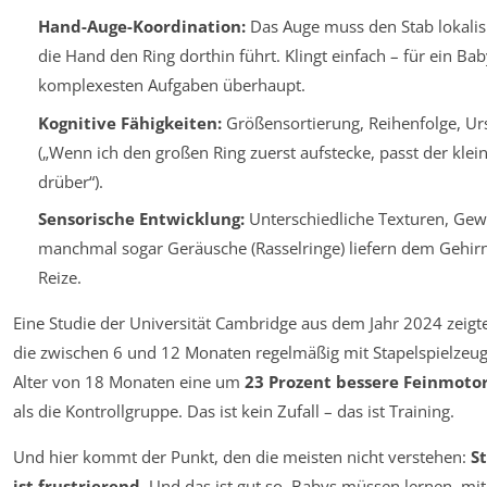
Hand-Auge-Koordination:
Das Auge muss den Stab lokalis
die Hand den Ring dorthin führt. Klingt einfach – für ein Baby
komplexesten Aufgaben überhaupt.
Kognitive Fähigkeiten:
Größensortierung, Reihenfolge, U
(„Wenn ich den großen Ring zuerst aufstecke, passt der klei
drüber“).
Sensorische Entwicklung:
Unterschiedliche Texturen, Gew
manchmal sogar Geräusche (Rasselringe) liefern dem Gehir
Reize.
Eine Studie der Universität Cambridge aus dem Jahr 2024 zeigt
die zwischen 6 und 12 Monaten regelmäßig mit Stapelspielzeug 
Alter von 18 Monaten eine um
23 Prozent bessere Feinmoto
als die Kontrollgruppe. Das ist kein Zufall – das ist Training.
Und hier kommt der Punkt, den die meisten nicht verstehen:
S
ist frustrierend
. Und das ist gut so. Babys müssen lernen, mit