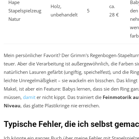
Hape
Baby
Holz,
ca.
Stapelspielzeug
5
den
unbehandelt
28 €
Natur
neh
wen
far
Mein persönlicher Favorit? Der Grimm's Regenbogen-Stapelturm. 
teuer. Aber die Verarbeitung ist außergewöhnlich, die Farben s
natürlichen Lasuren gefärbt (ungiftig, speichelfest), und die Ri
leichte Unregelmäßigkeit – sie wackeln ein bisschen. Das kling
Makel, ist aber ein Feature: Babys lernen, dass sie den Ring gan
müssen,
damit
er nicht kippt. Das trainiert die
Feinmotorik au
Niveau
, das glatte Plastikringe nie erreichen.
Typische Fehler, die ich selbst gema
Ich könnte ein ganzes Buch über meine Fehler mit Stapelspielz